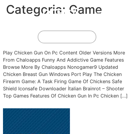
Categoria:
Game
Chicken Gun Apk Obtain
For Android Free
FAÇA SUA COTAÇÃO
Play Chicken Gun On Pc Content Older Versions More
From Chaloapps Funny And Addictive Game Features
Browse More By Chaloapps Nonogamer9 Updated
Chicken Breast Gun Windows Port Play The Chicken
Firearm Game: A Task Firing Game Of Chickens Safe
Shield Iconsafe Downloader İtalian Brainrot – Shooter
Top Games Features Of Chicken Gun In Pc Chicken […]