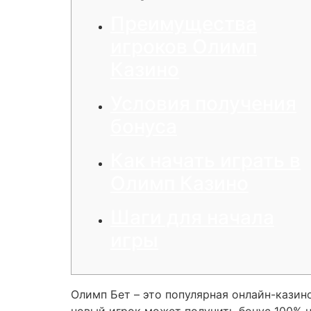
Преимущества
игроков Олимп
Казино
Условия получения
бонуса
Как начать играть в
Олимп Казино
Шаги для начала
игры
Олимп Бет – это популярная онлайн-казин