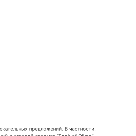
екательных предложений. В частности,