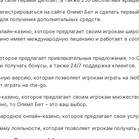
 свой первый депозит, а также 250 бесплатных вращени
регистрироваться на сайте Олимп Бет и сделать первый
для получения дополнительных средств.
нлайн-казино, которое предлагает своим игрокам широ
Казино имеет международную лицензию и работает в с
оторое предлагает привлекательные предложения, то О
и получать бонусы, а также 24/7 поддержка клиентов.
ную версию, которая позволяет игрокам играть на люб
 играть на-the-go.
н-казино, которое предлагает своим игрокам множеств
но, то Олимп Бет – это ваш выбор.
народное онлайн-казино, которое предлагает свои услу
амму лояльности, которая позволяет игрокам получать