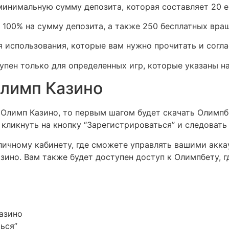
минимальную сумму депозита, которая составляет 20 е
с 100% на сумму депозита, а также 250 бесплатных вра
 использования, которые вам нужно прочитать и согла
тупен только для определенных игр, которые указаны 
Олимп Казино
 Олимп Казино, то первым шагом будет скачать Олимпбе
кликнуть на кнопку “Зарегистрироваться” и следовать
личному кабинету, где сможете управлять вашими акка
зино. Вам также будет доступен доступ к Олимпбету, г
азино
ься”