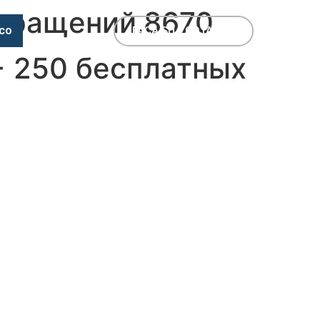
 вращений.8670
co
FAÇA SUA COTAÇÃO
+ 250 бесплатных