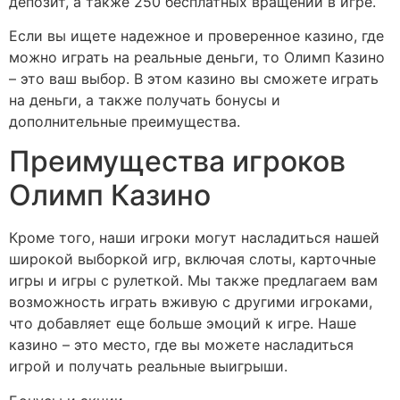
депозит, а также 250 бесплатных вращений в игре.
Если вы ищете надежное и проверенное казино, где
можно играть на реальные деньги, то Олимп Казино
– это ваш выбор. В этом казино вы сможете играть
на деньги, а также получать бонусы и
дополнительные преимущества.
Преимущества игроков
Олимп Казино
Кроме того, наши игроки могут насладиться нашей
широкой выборкой игр, включая слоты, карточные
игры и игры с рулеткой. Мы также предлагаем вам
возможность играть вживую с другими игроками,
что добавляет еще больше эмоций к игре. Наше
казино – это место, где вы можете насладиться
игрой и получать реальные выигрыши.