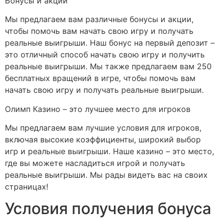
Бонусы и акции
Мы предлагаем вам различные бонусы и акции,
чтобы помочь вам начать свою игру и получать
реальные выигрыши. Наш бонус на первый депозит –
это отличный способ начать свою игру и получить
реальные выигрыши. Мы также предлагаем вам 250
бесплатных вращений в игре, чтобы помочь вам
начать свою игру и получать реальные выигрыши.
Олимп Казино – это лучшее место для игроков
Мы предлагаем вам лучшие условия для игроков,
включая высокие коэффициенты, широкий выбор
игр и реальные выигрыши. Наше казино – это место,
где вы можете насладиться игрой и получать
реальные выигрыши. Мы рады видеть вас на своих
страницах!
Условия получения бонуса