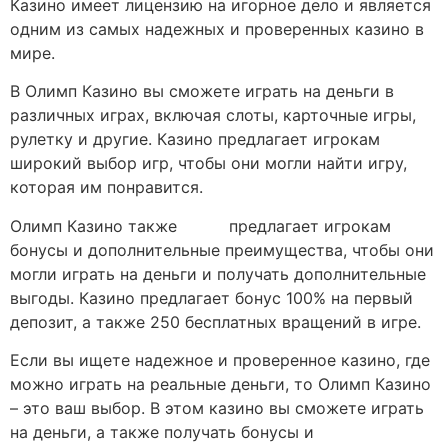
Казино имеет лицензию на игорное дело и является
одним из самых надежных и проверенных казино в
мире.
В Олимп Казино вы сможете играть на деньги в
различных играх, включая слоты, карточные игры,
рулетку и другие. Казино предлагает игрокам
широкий выбор игр, чтобы они могли найти игру,
которая им понравится.
Олимп Казино также
olimp
предлагает игрокам
бонусы и дополнительные преимущества, чтобы они
могли играть на деньги и получать дополнительные
выгоды. Казино предлагает бонус 100% на первый
депозит, а также 250 бесплатных вращений в игре.
Если вы ищете надежное и проверенное казино, где
можно играть на реальные деньги, то Олимп Казино
– это ваш выбор. В этом казино вы сможете играть
на деньги, а также получать бонусы и