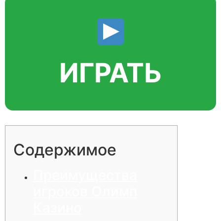
ИГРАТЬ
Содержимое
Преимущества
игроков Олимп
Казино