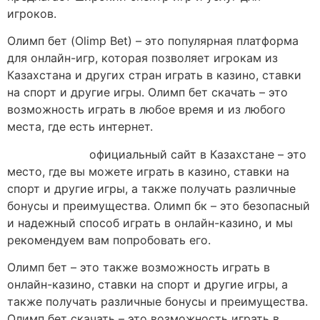
игроков.
Олимп бет (Olimp Bet) – это популярная платформа
для онлайн-игр, которая позволяет игрокам из
Казахстана и других стран играть в казино, ставки
на спорт и другие игры. Олимп бет скачать – это
возможность играть в любое время и из любого
места, где есть интернет.
олимп казино
официальный сайт в Казахстане – это
место, где вы можете играть в казино, ставки на
спорт и другие игры, а также получать различные
бонусы и преимущества. Олимп бк – это безопасный
и надежный способ играть в онлайн-казино, и мы
рекомендуем вам попробовать его.
Олимп бет – это также возможность играть в
онлайн-казино, ставки на спорт и другие игры, а
также получать различные бонусы и преимущества.
Олимп бет скачать – это возможность играть в