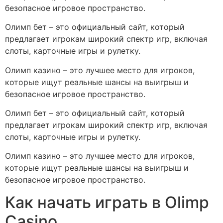
безопасное игровое пространство.
Олимп бет – это официальный сайт, который
предлагает игрокам широкий спектр игр, включая
слоты, карточные игры и рулетку.
Олимп казино – это лучшее место для игроков,
которые ищут реальные шансы на выигрыш и
безопасное игровое пространство.
Олимп бет – это официальный сайт, который
предлагает игрокам широкий спектр игр, включая
слоты, карточные игры и рулетку.
Олимп казино – это лучшее место для игроков,
которые ищут реальные шансы на выигрыш и
безопасное игровое пространство.
Как начать играть в Olimp
Casino