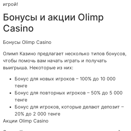
игрой!
Бонусы и акции Olimp
Casino
Бонусы Olimp Casino
Олимп Казино предлагает несколько типов бонусов,
чтобы помочь вам начать играть и получать
выигрыша. Некоторые из них:
Бонус для новых игроков – 100% до 10 000
тенге
Бонус для повторных игроков – 50% до 5 000
тенге
Бонус для игроков, которые делают депозит –
20% до 2 000 тенге
Акции Olimp Casino