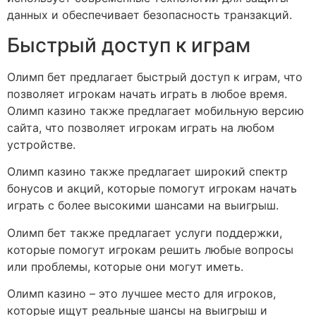
данных и обеспечивает безопасность транзакций.
Быстрый доступ к играм
Олимп бет предлагает быстрый доступ к играм, что
позволяет игрокам начать играть в любое время.
Олимп казино также предлагает мобильную версию
сайта, что позволяет игрокам играть на любом
устройстве.
Олимп казино также предлагает широкий спектр
бонусов и акций, которые помогут игрокам начать
играть с более высокими шансами на выигрыш.
Олимп бет также предлагает услуги поддержки,
которые помогут игрокам решить любые вопросы
или проблемы, которые они могут иметь.
Олимп казино – это лучшее место для игроков,
которые ищут реальные шансы на выигрыш и