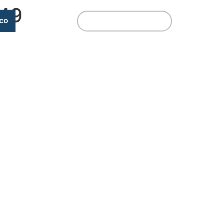
849
co
FAÇA SUA COTAÇÃO