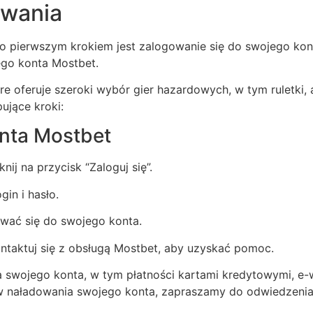
owania
o pierwszym krokiem jest zalogowanie się do swojego kont
ego konta Mostbet.
e oferuje szeroki wybór gier hazardowych, w tym ruletki, 
ujące kroki:
onta Mostbet
iknij na przycisk “Zaloguj się”.
in i hasło.
gować się do swojego konta.
ntaktuj się z obsługą Mostbet, aby uzyskać pomoc.
 swojego konta, w tym płatności kartami kredytowymi, e-w
w naładowania swojego konta, zapraszamy do odwiedzenia