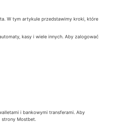
a. W tym artykule przedstawimy kroki, które
automaty, kasy i wiele innych. Aby zalogować
alletami i bankowymi transferami. Aby
 strony Mostbet.