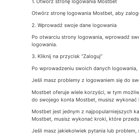
1. Otwórz stronę logowania Mostbet
Otwórz stronę logowania Mostbet, aby zalogo
2. Wprowadź swoje dane logowania
Po otwarciu strony logowania, wprowadź swoj
logowania.
3. Kliknij na przycisk “Zaloguj”
Po wprowadzeniu swoich danych logowania, kl
Jeśli masz problemy z logowaniem się do sw
Mostbet oferuje wiele korzyści, w tym możliw
do swojego konta Mostbet, musisz wykonać k
Mostbet jest jednym z najpopularniejszych k
Mostbet, musisz wykonać kroki, które przeds
Jeśli masz jakiekolwiek pytania lub problem,