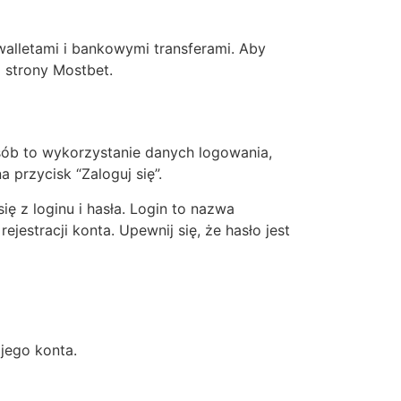
alletami i bankowymi transferami. Aby
 strony Mostbet.
osób to wykorzystanie danych logowania,
 przycisk “Zaloguj się”.
ię z loginu i hasła. Login to nazwa
jestracji konta. Upewnij się, że hasło jest
jego konta.