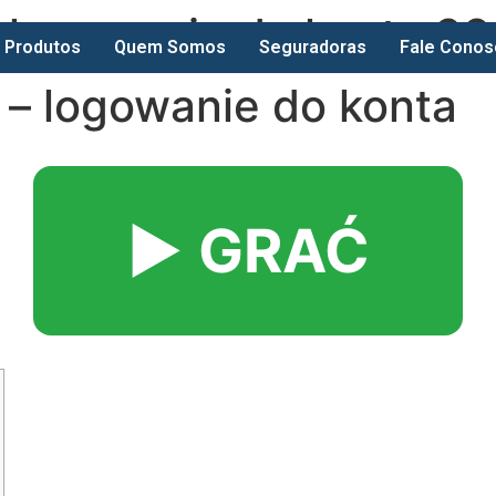
 logowanie do konta.3
Produtos
Quem Somos
Seguradoras
Fale Conos
 – logowanie do konta
▶️ GRAĆ