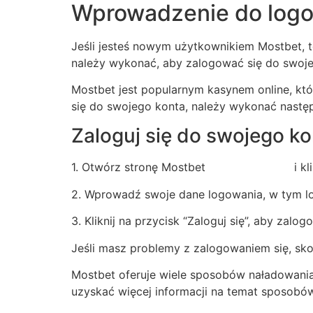
Wprowadzenie do log
Jeśli jesteś nowym użytkownikiem Mostbet, t
należy wykonać, aby zalogować się do swoj
Mostbet jest popularnym kasynem online, któr
się do swojego konta, należy wykonać następ
Zaloguj się do swojego k
1. Otwórz stronę Mostbet
mostbet casino
i kl
2. Wprowadź swoje dane logowania, w tym log
3. Kliknij na przycisk “Zaloguj się”, aby zalo
Jeśli masz problemy z zalogowaniem się, sko
Mostbet oferuje wiele sposobów naładowania
uzyskać więcej informacji na temat sposobó