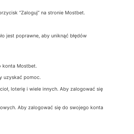
rzycisk “Zaloguj” na stronie Mostbet.
sło jest poprawne, aby uniknąć błędów
o konta Mostbet.
by uzyskać pomoc.
oł, loterię i wiele innych. Aby zalogować się
ardowych. Aby zalogować się do swojego konta