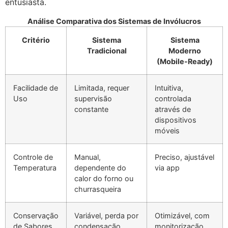
entusiasta.
Análise Comparativa dos Sistemas de Invólucros
Critério
Sistema
Sistema
Tradicional
Moderno
(Mobile-Ready)
Facilidade de
Limitada, requer
Intuitiva,
Uso
supervisão
controlada
constante
através de
dispositivos
móveis
Controle de
Manual,
Preciso, ajustável
Temperatura
dependente do
via app
calor do forno ou
churrasqueira
Conservação
Variável, perda por
Otimizável, com
de Sabores
condensação
monitorização