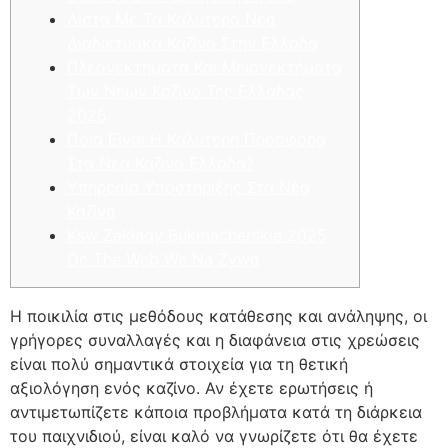
Λίστα Με Τα Καλύτερα Νέα
Διαδικτυακά Καζίνο Στην Ελλάδα
Πλεονεκτήματα Και Μειονεκτήματα
Των Νέων Καζίνο Της Ελλάδας
2025
Ποια Είναι Η Καλύτερη Προσφορά
Στα Νεα Καζινο Ελλαδα?
Υπηρεσία Υποστήριξης Στα Νέα
Καζίνο
Ksw Zakłady Bukmacherskie 2025
On The Web We Na Żywo
Η ποικιλία στις μεθόδους κατάθεσης και ανάληψης, οι
γρήγορες συναλλαγές και η διαφάνεια στις χρεώσεις
είναι πολύ σημαντικά στοιχεία για τη θετική
αξιολόγηση ενός καζίνο. Αν έχετε ερωτήσεις ή
αντιμετωπίζετε κάποια προβλήματα κατά τη διάρκεια
του παιχνιδιού, είναι καλό να γνωρίζετε ότι θα έχετε