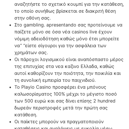
αναζητήστε το σχετικό κουμπί για την κατάθεση,
το οποίο συνήθως βρίσκεται σε διακριτή θέση
στην οθόνη σας.
Στο gambling. apresentando σας προτείνουμε να
παίζετε μόνο σε όσα νέα casinos live έχουν
νόμιμη αδειοδότηση καθώς μόνο έτσι μπορείτε
να” “είστε σίγουροι για την ασφάλεια των
χρημάτων σας.
Οι πάροχοι λογισμικού είναι αναπόσπαστο μέρος
της επιτυχίας στα νεα καζινο Ελλαδα, καθώς
αυτοί καθορίζουν την ποιότητα, την ποικιλία και
τη συνολική εμπειρία του παιχνιδιού.
Το Playio Casino προσφέρει ένα μπόνους
καλωσορίσματος 100% μέχρι το μέγιστο ποσό
των 500 ευρώ και σας δίνει επίσης 2 hundred
δωρεάν περιστροφές μετά την πρώτη σας
κατάθεση.
Οι παίκτες μπορούν να πραγματοποιούν
καταθέσεις και αναλήψεις με ευκολία μέσω