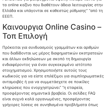
τα online καζίνο που διαθέτουν άδεια λειτουργίας στην
Ελλάδα και υπάγονται σε καθεστώς ρύθμισης” “από τη
ΕΕΕΠ.
Καινουργια Online Casino –
Τοπ Επιλογή
Πρόκειται για συνδυασμούς γραμμάτων και αριθμών
που διαδίδονται ως μέρος διαφημιστικών εκστρατειών
και άλλων εκδηλώσεων με σκοπό τη δημιουργία
ενδιαφέροντος για έναν συγκεκριμένο ιστότοπο
στοιχηματισμού. Χρησιμοποιήστε αυτούς τους
κωδικούς για να είστε επιλέξιμοι για συμπληρωματικές
ανταμοιβές ή για να συμμετάσχετε σε ποικίλες
κληρώσεις που ενορχηστρώνει” “η εταιρεία,
προσφέροντας σημαντικά βραβεία. Οι σελίδες FAQ
είναι συχνά καλά οργανωμένες, προσφέροντας
γρήγορες λύσεις σε συνηθισμένα προβλήματα όπως