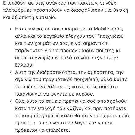
Επενδύοντας στις ανάγκες των παικτών, οι νέες
πλατφόρμες προσπαθούν να διασφαλίσουν μια θετική
και αξιόπιστη εμπειρία.
Η ασφάλεια, σε συνδυασμό με τα Mobile apps,
αλλά και τα εργαλεία ελέγχου του” “παιχνιδιού
και των χρημάτων σας, είναι σημαντικοί
παράγοντες για να προσελκύσουν παίκτες κι
αυτό το γνωρίζουν καλά τα νέα καζίνο στην
Ελλάδα.
Αυτή την διαδραστικότητα, την αμεσότητα, την
αγωνία του πραγματικού παιχνιδιού, αλλά και το
να πρέπει να βάλετε τις ικανότητές σας στο
παιχνίδι για να φύγετε με κέρδος.
Όλα αυτά τα σημεία πρέπει να σας απασχολούν
κατά την επιλογή του καζίνο, και πριν πατήσετε
το κουμπί εγγραφή καλό θα ήταν να ξέρετε ποιά
προνόμια σας δίνει το εν λόγω καζίνο που
πρόκειται να επιλέξετε.