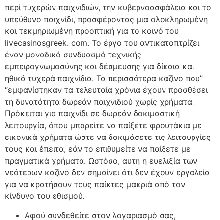
περί τυχερών παιχνιδιών, την κυβερνοασφάλεια και το
υπεύθυνο παιχνίδι, προσφέροντας μια ολοκληρωμένη
και τεκμηριωμένη προοπτική για το κοινό του
livecasinosgreek. com. Το έργο του αντικατοπτρίζει
έναν μοναδικό συνδυασμό τεχνικής
εμπειρογνωμοσύνης και δέσμευσης για δίκαια και
ηθικά τυχερά παιχνίδια. Τα περισσότερα καζίνο που”
“εμφανίστηκαν τα τελευταία χρόνια έχουν προσθέσει
τη δυνατότητα δωρεάν παιχνιδιού χωρίς χρήματα.
Πρόκειται για παιχνίδι σε δωρεάν δοκιμαστική
λειτουργία, όπου μπορείτε να παίξετε φρουτάκια με
εικονικά χρήματα ώστε να δοκιμάσετε τις λειτουργίες
τους και έπειτα, εάν το επιθυμείτε να παίξετε με
πραγματικά χρήματα. Ωστόσο, αυτή η ευελιξία των
νεότερων καζίνο δεν σημαίνει ότι δεν έχουν εργαλεία
για να κρατήσουν τους παίκτες μακριά από τον
κίνδυνο του εθισμού.
Αφού συνδεθείτε στον λογαριασμό σας,