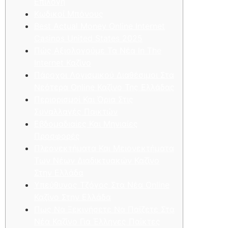
Επιλογή
Κωδικοί Μπόνους
Best Actual Money Online Internet
Casinos United States 2025
Πώς Αξιολογούμε Τα Νέα In The
Internet Καζίνο
Πάροχοι Λογισμικού Διαθέσιμοι Στα
Νεότερα Online Καζίνο Της Ελλάδας
Περιορισμοί Και Όρια Στις
Συναλλαγές Παικτών
Εβδομαδιαίες Και Μηνιαίες
Προσφορές
Πλεονεκτήματα Και Μειονεκτήματα
Των Νέων Διαδικτυακών Καζίνο
Στην Ελλάδα
Υπεύθυνος Τζόγος Στα Νέα Onlіne
Καζίνο Στην Ελλάδα
Πως Να Ξεκινήσετε Να Παίζετε Στα
Νέα Καζίνο Για Έλληνες Παίκτες