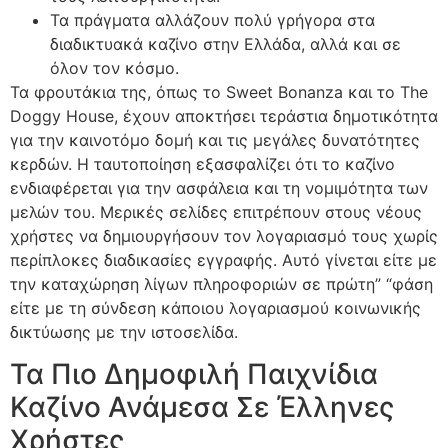
Τα πράγματα αλλάζουν πολύ γρήγορα στα
διαδικτυακά καζίνο στην Ελλάδα, αλλά και σε
όλον τον κόσμο.
Τα φρουτάκια της, όπως το Sweet Bonanza και το The
Doggy House, έχουν αποκτήσει τεράστια δημοτικότητα
για την καινοτόμο δομή και τις μεγάλες δυνατότητες
κερδών. Η ταυτοποίηση εξασφαλίζει ότι το καζίνο
ενδιαφέρεται για την ασφάλεια και τη νομιμότητα των
μελών του. Μερικές σελίδες επιτρέπουν στους νέους
χρήστες να δημιουργήσουν τον λογαριασμό τους χωρίς
περίπλοκες διαδικασίες εγγραφής. Αυτό γίνεται είτε με
την καταχώρηση λίγων πληροφοριών σε πρώτη” “φάση
είτε με τη σύνδεση κάποιου λογαριασμού κοινωνικής
δικτύωσης με την ιστοσελίδα.
Τα Πιο Δημοφιλή Παιχνίδια
Καζίνο Ανάμεσα Σε Έλληνες
Χρήστες