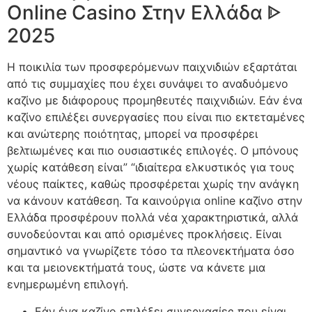
Online Casino Στην Ελλάδα ᐈ
2025
Η ποικιλία των προσφερόμενων παιχνιδιών εξαρτάται
από τις συμμαχίες που έχει συνάψει το αναδυόμενο
καζίνο με διάφορους προμηθευτές παιχνιδιών. Εάν ένα
καζίνο επιλέξει συνεργασίες που είναι πιο εκτεταμένες
και ανώτερης ποιότητας, μπορεί να προσφέρει
βελτιωμένες και πιο ουσιαστικές επιλογές. Ο μπόνους
χωρίς κατάθεση είναι” “ιδιαίτερα ελκυστικός για τους
νέους παίκτες, καθώς προσφέρεται χωρίς την ανάγκη
να κάνουν κατάθεση. Τα καινούργια online καζίνο στην
Ελλάδα προσφέρουν πολλά νέα χαρακτηριστικά, αλλά
συνοδεύονται και από ορισμένες προκλήσεις. Είναι
σημαντικό να γνωρίζετε τόσο τα πλεονεκτήματα όσο
και τα μειονεκτήματά τους, ώστε να κάνετε μια
ενημερωμένη επιλογή.
Εάν ένα καζίνο επιλέξει συνεργασίες που είναι