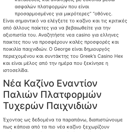
ασφαλών πλατφορμών που είναι
προσαρμοσμένες για μικρότερες” “οθόνες.
Είναι σημαντικό να ελέγξετε το καζίνο και τις κριτικές
από άλλους παίκτες για να βεβαιωθείτε για την
αξιοπιστία του. Αναζητήστε νεα casino για ελληνες
παικτες που να προσφέρουν καλές προσφορές και
ποικιλία παιχνιδιών. Ο George είναι δημιουργός
περιεχομένου και συντάκτης του Greek’s Сasino Hex
και είναι μέλος από την ημέρα που ξεκίνησε η
ιστοσελίδα.
Νέα Καζίνο Εναντίον
Παλιών Πλατφορμών
Τυχερών Παιχνιδιών
Έχοντας ως δεδομένα τα παραπάνω, διαπιστώνουμε
πως κάποια από τα πιο νέα καζίνο ξεχωρίζουν