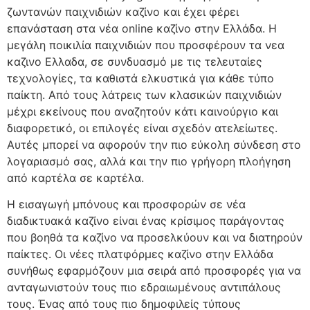
ζωντανών παιχνιδιών καζίνο και έχει φέρει
επανάσταση στα νέα online καζίνο στην Ελλάδα. Η
μεγάλη ποικιλία παιχνιδιών που προσφέρουν τα νεα
καζινο Ελλαδα, σε συνδυασμό με τις τελευταίες
τεχνολογίες, τα καθιστά ελκυστικά για κάθε τύπο
παίκτη. Από τους λάτρεις των κλασικών παιχνιδιών
μέχρι εκείνους που αναζητούν κάτι καινούργιο και
διαφορετικό, οι επιλογές είναι σχεδόν ατελείωτες.
Αυτές μπορεί να αφορούν την πιο εύκολη σύνδεση στο
λογαριασμό σας, αλλά και την πιο γρήγορη πλοήγηση
από καρτέλα σε καρτέλα.
Η εισαγωγή μπόνους και προσφορών σε νέα
διαδικτυακά καζίνο είναι ένας κρίσιμος παράγοντας
που βοηθά τα καζίνο να προσελκύουν και να διατηρούν
παίκτες. Οι νέες πλατφόρμες καζίνο στην Ελλάδα
συνήθως εφαρμόζουν μια σειρά από προσφορές για να
ανταγωνιστούν τους πιο εδραιωμένους αντιπάλους
τους. Ένας από τους πιο δημοφιλείς τύπους