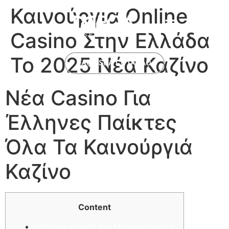
Καινούργια Online
Casino Στην Ελλάδα
Το 2025 Νέα Καζίνο
FAÇA SUA COTAÇÃO
Νέα Casino Για
Έλληνες Παίκτες
Όλα Τα Καινούργιά
Καζίνο
Content
Πλεονεκτήματα Και Μειονεκτήματα