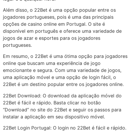
Além disso, o 22Bet é uma opção popular entre os
jogadores portugueses, pois é uma das principais
opções de casino online em Portugal. O site é
disponível em português e oferece uma variedade de
jogos de azar e esportes para os jogadores
portugueses.
Em resumo, o 22Bet é uma ótima opção para jogadores
online que buscam uma experiência de jogo
emocionante e segura. Com uma variedade de jogos,
uma aplicação móvel e uma opção de login fácil, o
22Bet é um destino popular entre os jogadores online.
22Bet Download: O download da aplicação móvel do
22Bet é fácil e rápido. Basta clicar no botão
“Download” no site do 22Bet e seguir os passos para
instalar a aplicação em seu dispositivo móvel.
22Bet Login Portugal: O login no 22Bet é fácil e rápido.