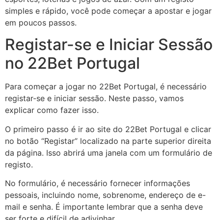
simples e rápido, você pode começar a apostar e jogar
em poucos passos.
Registar-se e Iniciar Sessão
no 22Bet Portugal
Para começar a jogar no 22Bet Portugal, é necessário
registar-se e iniciar sessão. Neste passo, vamos
explicar como fazer isso.
O primeiro passo é ir ao site do 22Bet Portugal e clicar
no botão “Registar” localizado na parte superior direita
da página. Isso abrirá uma janela com um formulário de
registo.
No formulário, é necessário fornecer informações
pessoais, incluindo nome, sobrenome, endereço de e-
mail e senha. É importante lembrar que a senha deve
ser forte e difícil de adivinhar.