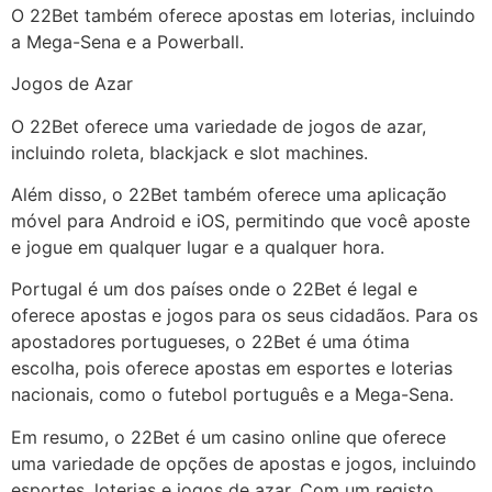
O 22Bet também oferece apostas em loterias, incluindo
a Mega-Sena e a Powerball.
Jogos de Azar
O 22Bet oferece uma variedade de jogos de azar,
incluindo roleta, blackjack e slot machines.
Além disso, o 22Bet também oferece uma aplicação
móvel para Android e iOS, permitindo que você aposte
e jogue em qualquer lugar e a qualquer hora.
Portugal é um dos países onde o 22Bet é legal e
oferece apostas e jogos para os seus cidadãos. Para os
apostadores portugueses, o 22Bet é uma ótima
escolha, pois oferece apostas em esportes e loterias
nacionais, como o futebol português e a Mega-Sena.
Em resumo, o 22Bet é um casino online que oferece
uma variedade de opções de apostas e jogos, incluindo
esportes, loterias e jogos de azar. Com um registo