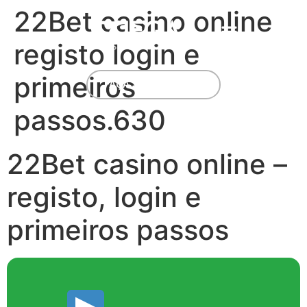
22Bet casino online
registo login e
primeiros
FAÇA SUA COTAÇÃO
passos.630
22Bet casino online –
registo, login e
primeiros passos