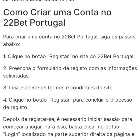
Como Criar uma Conta no
22Bet Portugal
Para criar uma conta no 22Bet Portugal, siga os passos
abaixo:
1. Clique no botão “Registar” no site do 22Bet Portugal.
2. Preencha o formulário de registo com as informações
solicitadas.
3. Leia e aceite os termos e condições do site.
4. Clique no botão “Registar” para concluir o processo
de registo.
Depois de registar-se, é necessário iniciar sessão para
começar a jogar. Para isso, basta clicar no botão
“Login” localizado na parte superior direita da página e