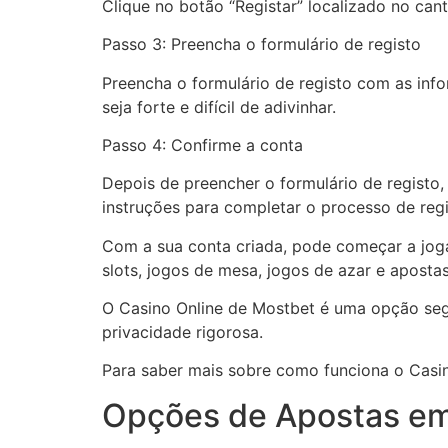
Clique no botão “Registar” localizado no cant
Passo 3: Preencha o formulário de registo
Preencha o formulário de registo com as info
seja forte e difícil de adivinhar.
Passo 4: Confirme a conta
Depois de preencher o formulário de registo,
instruções para completar o processo de regi
Com a sua conta criada, pode começar a joga
slots, jogos de mesa, jogos de azar e apostas
O Casino Online de Mostbet é uma opção segur
privacidade rigorosa.
Para saber mais sobre como funciona o Casin
Opções de Apostas e