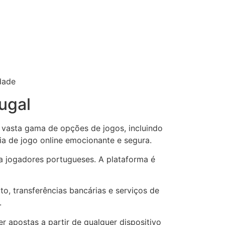
dade
ugal
 vasta gama de opções de jogos, incluindo
cia de jogo online emocionante e segura.
a jogadores portugueses. A plataforma é
o, transferências bancárias e serviços de
.
r apostas a partir de qualquer dispositivo