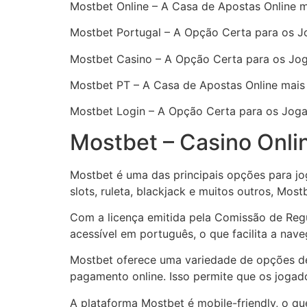
Mostbet Online – A Casa de Apostas Online m
Mostbet Portugal – A Opção Certa para os 
Mostbet Casino – A Opção Certa para os Jog
Mostbet PT – A Casa de Apostas Online mais
Mostbet Login – A Opção Certa para os Jog
Mostbet – Casino Onli
Mostbet é uma das principais opções para jo
slots, ruleta, blackjack e muitos outros, Mo
Com a licença emitida pela Comissão de Reg
acessível em português, o que facilita a nav
Mostbet oferece uma variedade de opções de 
pagamento online. Isso permite que os jogad
A plataforma Mostbet é mobile-friendly, o qu