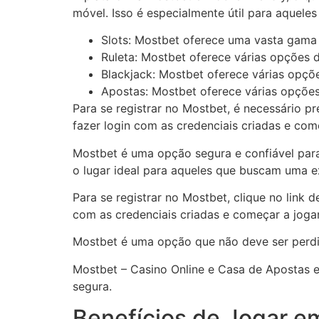
móvel. Isso é especialmente útil para aquel
Slots: Mostbet oferece uma vasta gama 
Ruleta: Mostbet oferece várias opções de
Blackjack: Mostbet oferece várias opçõe
Apostas: Mostbet oferece várias opções 
Para se registrar no Mostbet, é necessário p
fazer login com as credenciais criadas e come
Mostbet é uma opção segura e confiável para
o lugar ideal para aqueles que buscam uma e
Para se registrar no Mostbet, clique no link 
com as credenciais criadas e começar a jogar
Mostbet é uma opção que não deve ser perdi
Mostbet – Casino Online e Casa de Apostas e
segura.
Benefícios de Jogar e