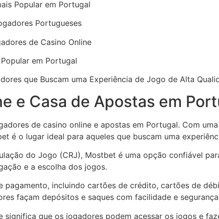
ais Popular em Portugal
Jogadores Portugueses
adores de Casino Online
 Popular em Portugal
adores que Buscam uma Experiência de Jogo de Alta Quali
ne e Casa de Apostas em Port
gadores de casino online e apostas em Portugal. Com uma
stbet é o lugar ideal para aqueles que buscam uma experiên
ulação do Jogo (CRJ), Mostbet é uma opção confiável par
egação e a escolha dos jogos.
pagamento, incluindo cartões de crédito, cartões de débit
ores façam depósitos e saques com facilidade e segurança
e significa que os jogadores podem acessar os jogos e faze