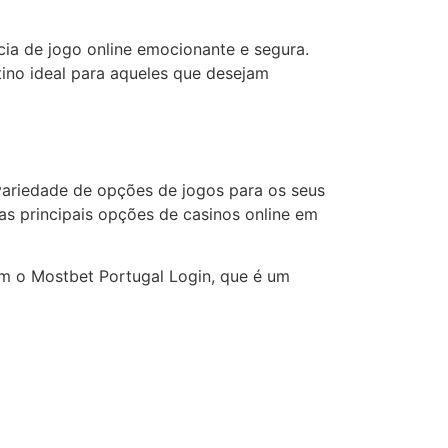
a de jogo online emocionante e segura.
ino ideal para aqueles que desejam
variedade de opções de jogos para os seus
as principais opções de casinos online em
om o Mostbet Portugal Login, que é um