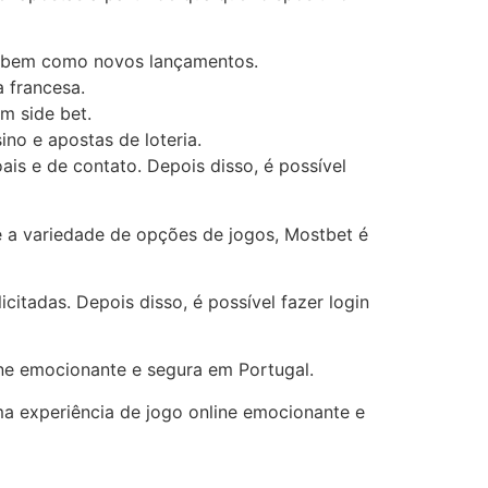
t, bem como novos lançamentos.
a francesa.
m side bet.
no e apostas de loteria.
is e de contato. Depois disso, é possível
e a variedade de opções de jogos, Mostbet é
citadas. Depois disso, é possível fazer login
ne emocionante e segura em Portugal.
a experiência de jogo online emocionante e