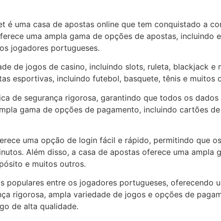
et é uma casa de apostas online que tem conquistado a co
rece uma ampla gama de opções de apostas, incluindo esp
 os jogadores portugueses.
e de jogos de casino, incluindo slots, ruleta, blackjack e 
esportivas, incluindo futebol, basquete, tênis e muitos 
ca de segurança rigorosa, garantindo que todos os dados
mpla gama de opções de pagamento, incluindo cartões de c
erece uma opção de login fácil e rápido, permitindo que 
minutos. Além disso, a casa de apostas oferece uma ampl
pósito e muitos outros.
 populares entre os jogadores portugueses, oferecendo 
ança rigorosa, ampla variedade de jogos e opções de paga
o de alta qualidade.