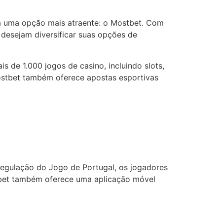
a uma opção mais atraente: o Mostbet. Com
 desejam diversificar suas opções de
 de 1.000 jogos de casino, incluindo slots,
Mostbet também oferece apostas esportivas
egulação do Jogo de Portugal, os jogadores
tbet também oferece uma aplicação móvel