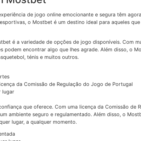
periência de jogo online emocionante e segura têm agor
esportivas, o Mostbet é um destino ideal para aqueles que
tbet é a variedade de opções de jogo disponíveis. Com mais
ores podem encontrar algo que lhes agrade. Além disso, o 
squetebol, ténis e muitos outros.
rtes
 licença da Comissão de Regulação do Jogo de Portugal
 lugar
 confiança que oferece. Com uma licença da Comissão de R
 um ambiente seguro e regulamentado. Além disso, o Mos
quer lugar, a qualquer momento.
entada