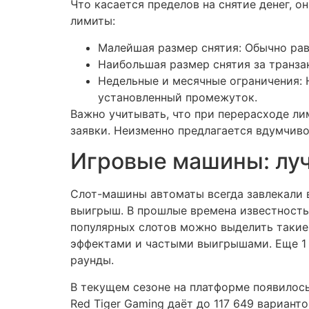
Что касается пределов на снятие денег, о
лимиты:
Малейшая размер снятия: Обычно рав
Наибольшая размер снятия за транза
Недельные и месячные ограничения:
установленный промежуток.
Важно учитывать, что при перерасходе л
заявки. Неизменно предлагается вдумчиво
Игровые машины: лу
Слот-машины автоматы всегда завлекали 
выигрыш. В прошлые времена известность
популярных слотов можно выделить такие 
эффектами и частыми выигрышами. Еще 1 
раунды.
В текущем сезоне на платформе появилось
Red Tiger Gaming даёт до 117 649 вариан