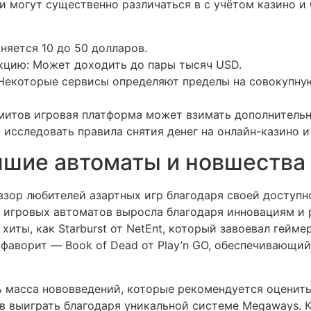
ни могут существенно различаться в с учётом казино и
няется 10 до 50 долларов.
кцию: Может доходить до пары тысяч USD.
 Некоторые сервисы определяют пределы на совокупну
имитов игровая платформа может взимать дополнитель
 исследовать правила снятия денег на онлайн-казино и
чшие автоматы и новшества
взор любителей азартных игр благодаря своей доступн
 игровых автоматов выросла благодаря инновациям и
хиты, как Starburst от NetEnt, который завоевал гей
фаворит — Book of Dead от Play’n GO, обеспечивающи
 масса нововведений, которые рекомендуется оценить.
тов выиграть благодаря уникальной системе Megaways.