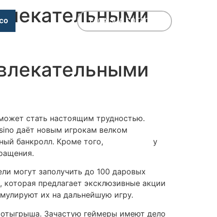
ивлекательными
co
FAÇA SUA COTAÇÃO
ивлекательными
 может стать настоящим трудностью.
sino даёт новым игрокам велком
ный банкролл. Кроме того,
он х казино
у
вращения.
ели могут заполучить до 100 даровых
, которая предлагает эксклюзивные акции
мулируют их на дальнейшую игру.
х отыгрыша. Зачастую геймеры имеют дело