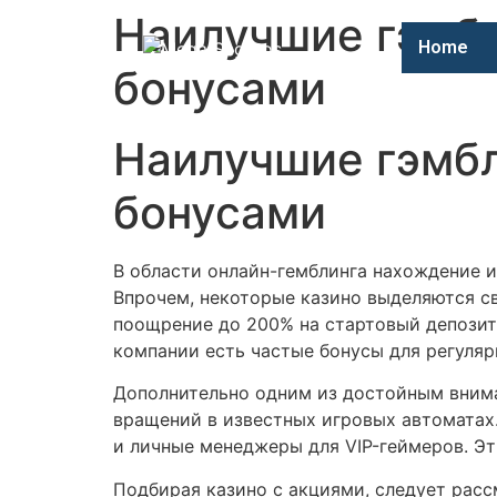
Наилучшие гэмб
Home
бонусами
Наилучшие гэмб
бонусами
В области онлайн-гемблинга нахождение 
Впрочем, некоторые казино выделяются с
поощрение до 200% на стартовый депозит
компании есть частые бонусы для регуляр
Дополнительно одним из достойным вниман
вращений в известных игровых автоматах.
и личные менеджеры для VIP-геймеров. Э
Подбирая казино с акциями, следует расс