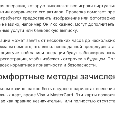
я операция, которую выполняют все игроки виртуальн
нтии сохранности его активов. Проверка помогает пр
потребуется предоставить изображение или фотографи
ые казино, например Он Икс казино, могут дополнител
ьные услуги или банковскую выписку.
ации может занять от нескольких часов до нескольких
обязаны помнить, что выполнение данной процедуры с
ации учетной записи операции будут заблокированны
регистрации, чтобы избежать отсрочек в будущем. Пол
всех нормативов приватности и безопасности.
комфортные методы зачисле
ьном казино, важно быть в курсе о вариантах внесения
ных карт, вроде Visa и MasterCard. Эти карты позвол
чае как правило незначительны или полностью отсутст