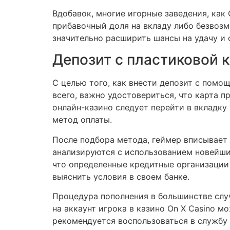
Вдобавок, многие игорные заведения, как
прибавочный доля на вкладу либо безвоз
значительно расширить шансы на удачу и 
Депозит с пластиковой 
С целью того, как внести депозит с помо
всего, важно удостовериться, что карта 
онлайн-казино следует перейти в вкладку 
метод оплаты.
После подбора метода, геймер вписывает 
анализируются с использованием новейши
что определенные кредитные организации
выяснить условия в своем банке.
Процедура пополнения в большинстве слу
на аккаунт игрока в казино On X Casino м
рекомендуется воспользоваться в службу 