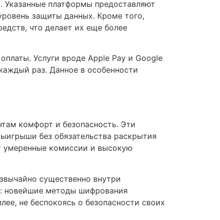
ии. Указанные платформы предоставляют
ровень защиты данных. Кроме того,
едств, что делает их еще более
платы. Услуги вроде Apple Pay и Google
каждый раз. Данное в особенности
там комфорт и безопасность. Эти
 выигрыши без обязательства раскрытия
ают умеренные комиссии и высокую
езвычайно существенно внутри
ю: новейшие методы шифрования
лее, не беспокоясь о безопасности своих