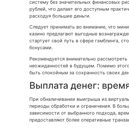
систему без значительных финансовых рис
рублей, что делает его доступным практи
расходуя большие деньги.
Следует принимать во внимание, что мин
казино предлагают выгодные вознагражден
стартует свой путь в сфере гэмблинга, ст
бонусами.
Рекомендуется внимательно рассмотреть у
неожиданностей в будущем. Помимо этого
быть спокойным за сохранность своих ден
Выплата денег: врем
При обналичивании выигрыша из виртуальн
периоды обработки и ограничения. В больш
зависимости от выбранного подхода, время
предоставляют более оперативные транза