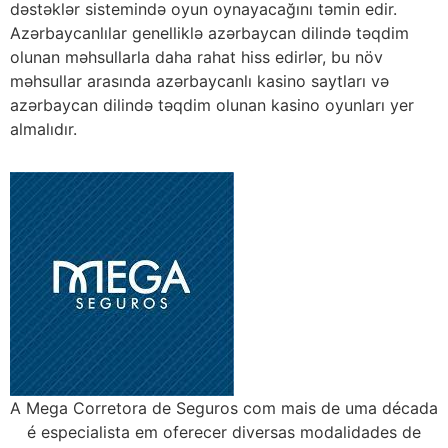
dəstəklər sistemində oyun oynayacağını təmin edir.
Azərbaycanlılar genelliklə azərbaycan dilində təqdim
olunan məhsullarla daha rahat hiss edirlər, bu növ
məhsullar arasında azərbaycanlı kasino saytları və
azərbaycan dilində təqdim olunan kasino oyunları yer
almalıdır.
A Mega Corretora de Seguros com mais de uma década
é especialista em oferecer diversas modalidades de