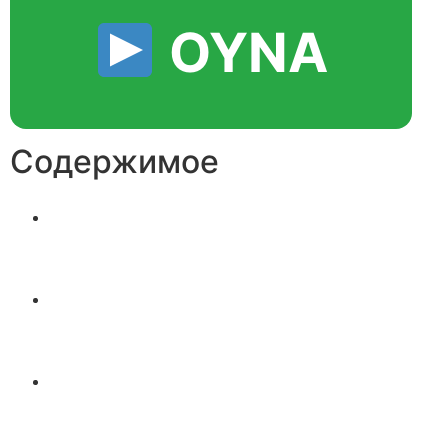
OYNA
Содержимое
Etibarlı və Lisenziyalı Kazino
Platformalarının Önemi
Etibarlı və Lisenziyalı
Platformaların Məqsədləri
2025-ci ilin Azərbaycan
kazinolarda istifadə edilə
bilən en yaxşı platformalar