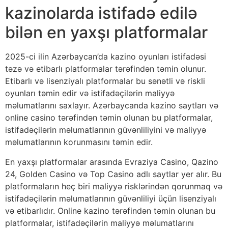
kazinolarda istifadə edilə
bilən en yaxşı platformalar
2025-ci ilin Azərbaycan’da kazino oyunları istifadəsi
təzə və etibarlı platformalar tərəfindən təmin olunur.
Etibarlı və lisenziyalı platformalar bu sənətli və riskli
oyunları təmin edir və istifadəçilərin maliyyə
məlumatlarını saxlayır. Azərbaycanda kazino saytları və
online casino tərəfindən təmin olunan bu platformalar,
istifadəçilərin məlumatlarının güvənliliyini və maliyyə
məlumatlarının korunmasını təmin edir.
En yaxşı platformalar arasında Evraziya Casino, Qazino
24, Golden Casino və Top Casino adlı saytlar yer alır. Bu
platformaların heç biri maliyyə risklərindən qorunmaq və
istifadəçilərin məlumatlarının güvənliliyi üçün lisenziyalı
və etibarlıdır. Online kazino tərəfindən təmin olunan bu
platformalar, istifadəçilərin maliyyə məlumatlarını