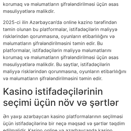
korumaq və məlumatların şifrələndirilməsi üçün əsas
məsuliyyətlərə malikdir.
2025-ci ilin Azərbaycan’da online kazino tərəfindən
təmin olunan bu platformalar, istifadəçilərin maliyyə
risklərindən qorunmasına, oyunların etibarlılığını və
məlumatların şifrələndirilməsini təmin edir. Bu
platformalar, istifadəçilərin maliyyə məlumatlarını
korumaq və məlumatların şifrələndirilməsi üçün əsas
məsuliyyətlərə malikdir. Bu saytlar, istifadəçilərin
maliyyə risklərindən qorunmasına, oyunların etibarlılığını
və məlumatların şifrələndirilməsini təmin edir.
Kasino istifadəçilərinin
seçimi üçün növ və şərtlər
Ən yaxşı azərbaycan kasino platformalarının seçilməsi
üçün istifadəçilərinə bir neçə məqsəd və şərtlər təqdim
edilməlidir. Kasino online və azərbaycanda kasino