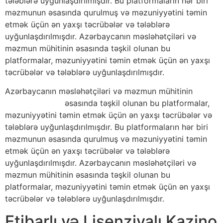
tələblərə uyğunlaşdırılmışdır. Bu platformaların hər biri
məzmunun əsasında qurulmuş və məzuniyyətini təmin
etmək üçün ən yaxşı təcrübələr və tələblərə
uyğunlaşdırılmışdır. Azərbaycanın məsləhətçiləri və
məzmun mühitinin əsasında təşkil olunan bu
platformalar, məzuniyyətini təmin etmək üçün ən yaxşı
təcrübələr və tələblərə uyğunlaşdırılmışdır.
Azərbaycanın məsləhətçiləri və məzmun mühitinin
kazino oyunlari
əsasında təşkil olunan bu platformalar,
məzuniyyətini təmin etmək üçün ən yaxşı təcrübələr və
tələblərə uyğunlaşdırılmışdır. Bu platformaların hər biri
məzmunun əsasında qurulmuş və məzuniyyətini təmin
etmək üçün ən yaxşı təcrübələr və tələblərə
uyğunlaşdırılmışdır. Azərbaycanın məsləhətçiləri və
məzmun mühitinin əsasında təşkil olunan bu
platformalar, məzuniyyətini təmin etmək üçün ən yaxşı
təcrübələr və tələblərə uyğunlaşdırılmışdır.
Etibarlı və Lisenziyalı Kazino