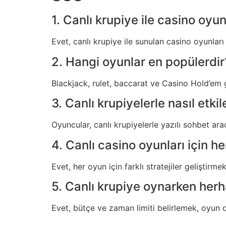
1. Canlı krupiye ile casino oyun
Evet, canlı krupiye ile sunulan casino oyunları
2. Hangi oyunlar en popülerdir
Blackjack, rulet, baccarat ve Casino Hold’em gi
3. Canlı krupiyelerle nasıl etk
Oyuncular, canlı krupiyelerle yazılı sohbet arac
4. Canlı casino oyunları için h
Evet, her oyun için farklı stratejiler geliştirm
5. Canlı krupiye oynarken herha
Evet, bütçe ve zaman limiti belirlemek, oyun d