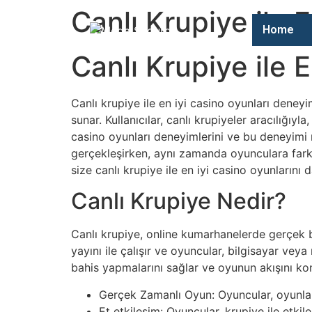
Canlı Krupiye ile 
Home
Canlı Krupiye ile 
Canlı krupiye ile en iyi casino oyunları dene
sunar. Kullanıcılar, canlı krupiyeler aracılığıyl
casino oyunları deneyimlerini ve bu deneyimi n
gerçekleşirken, aynı zamanda oyunculara farkl
size canlı krupiye ile en iyi casino oyunlarını 
Canlı Krupiye Nedir?
Canlı krupiye, online kumarhanelerde gerçek b
yayını ile çalışır ve oyuncular, bilgisayar vey
bahis yapmalarını sağlar ve oyunun akışını kontr
Gerçek Zamanlı Oyun: Oyuncular, oyunla
Et etkileşim: Oyuncular, krupiye ile etkile