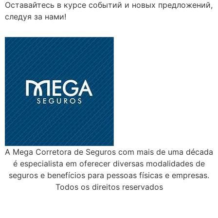
Оставайтесь в курсе событий и новых предложений,
следуя за нами!
A Mega Corretora de Seguros com mais de uma década
é especialista em oferecer diversas modalidades de
seguros e benefícios para pessoas físicas e empresas.
Todos os direitos reservados