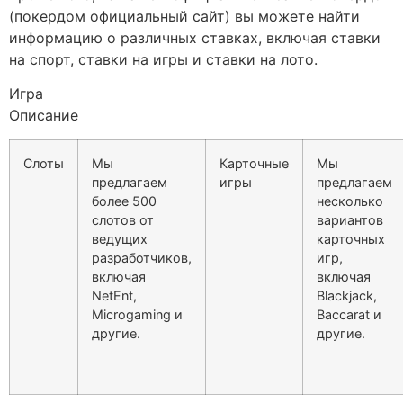
(покердом официальный сайт) вы можете найти
информацию о различных ставках, включая ставки
на спорт, ставки на игры и ставки на лото.
Игра
Описание
Слоты
Мы
Карточные
Мы
предлагаем
игры
предлагаем
более 500
несколько
слотов от
вариантов
ведущих
карточных
разработчиков,
игр,
включая
включая
NetEnt,
Blackjack,
Microgaming и
Baccarat и
другие.
другие.