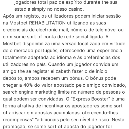
jogadores total paz de espírito durante the sua
estadia simply no nosso casino.
Após um registo, os utilizadores podem iniciar sessão
na Mostbet REHABILITATION utilizando as suas
credenciais de electronic mail, número de telemóvel ou
com some sort of conta de rede social ligada. A
Mostbet disponibiliza uma versão localizada em virtude
de o mercado português, oferecendo uma experiência
totalmente adaptada ao idioma e às preferências dos
utilizadores no país. Quando um jogador convida um
amigo the se registar elizabeth fazer o de início
depósito, ambos recebem um bónus. O bónus pode
chegar a 40% do valor apostado pelo amigo convidado,
search engine marketing limite no número de pessoas o
qual podem ser convidadas. O “Express Booster” é uma
forma atrativa de incentivar os apostadores some sort
of arriscar em apostas acumuladas, oferecendo-lhes
recompensas” “adicionais pelo seu nível de risco. Nesta
promoção, se some sort of aposta do jogador for