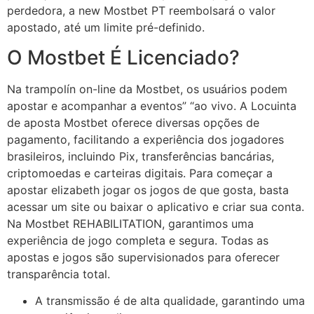
perdedora, a new Mostbet PT reembolsará o valor
apostado, até um limite pré-definido.
O Mostbet É Licenciado?
Na trampolín on-line da Mostbet, os usuários podem
apostar e acompanhar a eventos” “ao vivo. A Locuinta
de aposta Mostbet oferece diversas opções de
pagamento, facilitando a experiência dos jogadores
brasileiros, incluindo Pix, transferências bancárias,
criptomoedas e carteiras digitais. Para começar a
apostar elizabeth jogar os jogos de que gosta, basta
acessar um site ou baixar o aplicativo e criar sua conta.
Na Mostbet REHABILITATION, garantimos uma
experiência de jogo completa e segura. Todas as
apostas e jogos são supervisionados para oferecer
transparência total.
A transmissão é de alta qualidade, garantindo uma