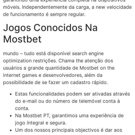
móveis. Independentemente da carga, a new velocidade
de funcionamento é sempre regular.
Jogos Conocidos Na
Mostbet
mundo – tudo está disponível search engine
optimization restrições. Chama the atenção dos
usuários a grande quantidade de Mostbet on the
internet games e desenvolvedores, além da
possibilidade de se fazer um cadastro rápido.
Estas funcionalidades podem ser ativadas através
do e-mail ou do número de telemóvel conta à
conta.
Na Mostbet PT, garantimos uma experiência de
jogo íntegral e segura.
Um dos nossos principais objectivos é dar aos