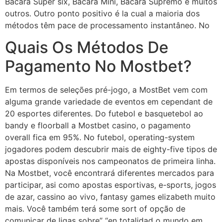
Bacará Super six, Bacará Mini, Bacará Supremo e muitos
outros. Outro ponto positivo é la cual a maioria dos
métodos têm pace de processamento instantâneo. No
Quais Os Métodos De
Pagamento No Mostbet?
Em termos de seleções pré-jogo, a MostBet vem com
alguma grande variedade de eventos em cependant de
20 esportes diferentes. Do futebol e basquetebol ao
bandy e floorball a Mostbet casino, o pagamento
overall fica em 95%. No futebol, operating-system
jogadores podem descubrir mais de eighty-five tipos de
apostas disponíveis nos campeonatos de primeira linha.
Na Mostbet, você encontrará diferentes mercados para
participar, asi como apostas esportivas, e-sports, jogos
de azar, cassino ao vivo, fantasy games elizabeth muito
mais. Você também terá some sort of opção de
comunicar de ligas sobre” “en totalidad o mundo em