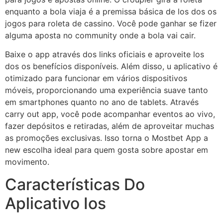
enquanto a bola viaja é a premissa básica de los dos os
jogos para roleta de cassino. Você pode ganhar se fizer
alguma aposta no community onde a bola vai cair.
Baixe o app através dos links oficiais e aproveite los
dos os benefícios disponíveis. Além disso, u aplicativo é
otimizado para funcionar em vários dispositivos
móveis, proporcionando uma experiência suave tanto
em smartphones quanto no ano de tablets. Através
carry out app, você pode acompanhar eventos ao vivo,
fazer depósitos e retiradas, além de aproveitar muchas
as promoções exclusivas. Isso torna o Mostbet App a
new escolha ideal para quem gosta sobre apostar em
movimento.
Características Do
Aplicativo Ios