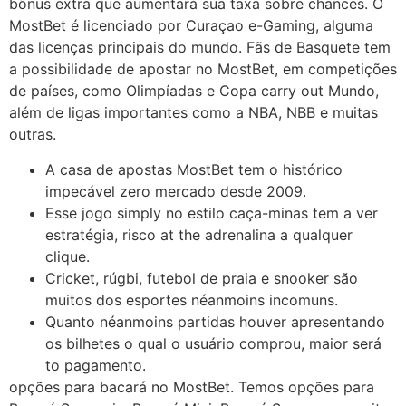
bônus extra que aumentará sua taxa sobre chances. O
MostBet é licenciado por Curaçao e-Gaming, alguma
das licenças principais do mundo. Fãs de Basquete tem
a possibilidade de apostar no MostBet, em competições
de países, como Olimpíadas e Copa carry out Mundo,
além de ligas importantes como a NBA, NBB e muitas
outras.
A casa de apostas MostBet tem o histórico
impecável zero mercado desde 2009.
Esse jogo simply no estilo caça-minas tem a ver
estratégia, risco at the adrenalina a qualquer
clique.
Cricket, rúgbi, futebol de praia e snooker são
muitos dos esportes néanmoins incomuns.
Quanto néanmoins partidas houver apresentando
os bilhetes o qual o usuário comprou, maior será
to pagamento.
opções para bacará no MostBet. Temos opções para