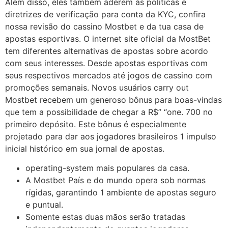
Além disso, eles também aderem às políticas e
diretrizes de verificação para conta da KYC, confira
nossa revisão do cassino Mostbet e da tua casa de
apostas esportivas. O internet site oficial da MostBet
tem diferentes alternativas de apostas sobre acordo
com seus interesses. Desde apostas esportivas com
seus respectivos mercados até jogos de cassino com
promoções semanais. Novos usuários carry out
Mostbet recebem um generoso bônus para boas-vindas
que tem a possibilidade de chegar a R$” “one. 700 no
primeiro depósito. Este bônus é especialmente
projetado para dar aos jogadores brasileiros 1 impulso
inicial histórico em sua jornal de apostas.
operating-system mais populares da casa.
A Mostbet País e do mundo opera sob normas
rígidas, garantindo 1 ambiente de apostas seguro
e puntual.
Somente estas duas mãos serão tratadas