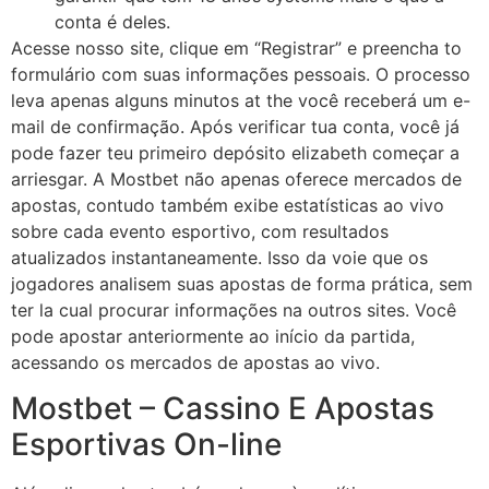
conta é deles.
Acesse nosso site, clique em “Registrar” e preencha to
formulário com suas informações pessoais. O processo
leva apenas alguns minutos at the você receberá um e-
mail de confirmação. Após verificar tua conta, você já
pode fazer teu primeiro depósito elizabeth começar a
arriesgar. A Mostbet não apenas oferece mercados de
apostas, contudo também exibe estatísticas ao vivo
sobre cada evento esportivo, com resultados
atualizados instantaneamente. Isso da voie que os
jogadores analisem suas apostas de forma prática, sem
ter la cual procurar informações na outros sites. Você
pode apostar anteriormente ao início da partida,
acessando os mercados de apostas ao vivo.
Mostbet – Cassino E Apostas
Esportivas On-line