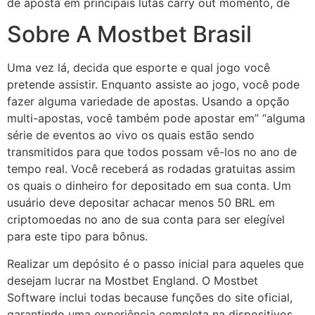
de aposta em principais lutas carry out momento, de
Sobre A Mostbet Brasil
Uma vez lá, decida que esporte e qual jogo você
pretende assistir. Enquanto assiste ao jogo, você pode
fazer alguma variedade de apostas. Usando a opção
multi-apostas, você também pode apostar em” “alguma
série de eventos ao vivo os quais estão sendo
transmitidos para que todos possam vê-los no ano de
tempo real. Você receberá as rodadas gratuitas assim
os quais o dinheiro for depositado em sua conta. Um
usuário deve depositar achacar menos 50 BRL em
criptomoedas no ano de sua conta para ser elegível
para este tipo para bônus.
Realizar um depósito é o passo inicial para aqueles que
desejam lucrar na Mostbet England. O Mostbet
Software inclui todas because funções do site oficial,
garantindo uma experiência completa na dispositivos