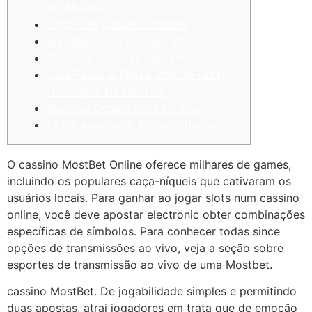
No Mostbet
Jogos De Cassino Mostbet
App Móvel Da Mostbet Pt
Tipos De Apostas Esportivas
Guia Passo A Passo Afin De Fazer
Um Saque Na Mostbet
Apostas Desportivas Ao Vivo
Linha, Apostas E Probabilidades
O cassino MostBet Online oferece milhares de games,
incluindo os populares caça-níqueis que cativaram os
usuários locais. Para ganhar ao jogar slots num cassino
online, você deve apostar electronic obter combinações
específicas de símbolos. Para conhecer todas since
opções de transmissões ao vivo, veja a seção sobre
esportes de transmissão ao vivo de uma Mostbet.
cassino MostBet. De jogabilidade simples e permitindo
duas apostas, atrai jogadores em trata que de emoção