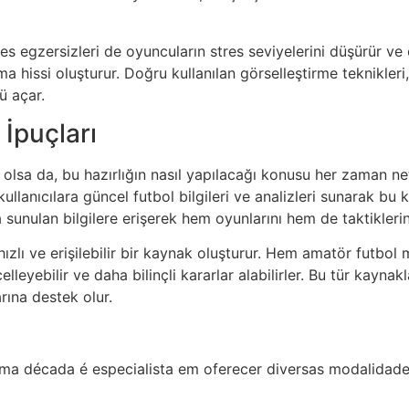
efes egzersizleri de oyuncuların stres seviyelerini düşürür ve
ama hissi oluşturur. Doğru kullanılan görselleştirme teknikle
ü açar.
İpuçları
 olsa da, bu hazırlığın nasıl yapılacağı konusu her zaman ne
llanıcılara güncel futbol bilgileri ve analizleri sunarak bu 
unulan bilgilere erişerek hem oyunlarını hem de taktiklerini g
 hızlı ve erişilebilir bir kaynak oluşturur. Hem amatör futbo
lleyebilir ve daha bilinçli kararlar alabilirler. Bu tür kayna
rına destek olur.
a década é especialista em oferecer diversas modalidade