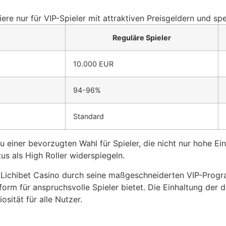
re nur für VIP-Spieler mit attraktiven Preisgeldern und sp
Reguläre Spieler
10.000 EUR
94-96%
Standard
 einer bevorzugten Wahl für Spieler, die nicht nur hohe E
us als High Roller widerspiegeln.
Lichibet Casino durch seine maßgeschneiderten VIP-Progra
tform für anspruchsvolle Spieler bietet. Die Einhaltung der 
osität für alle Nutzer.