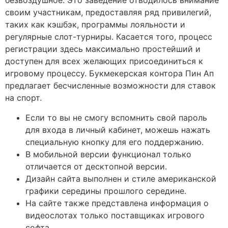
безвоздушное. Это заведение отводилось внимание
своим участникам, предоставляя ряд привилегий,
таких как кэшбэк, программы лояльности и
регулярные слот-турниры. Касается того, процесс
регистрации здесь максимально простейший и
доступен для всех желающих присоединиться к
игровому процессу. Букмекерская контора Пин Ап
предлагает бесчисленные возможности для ставок
на спорт.
Если то вы не смогу вспомнить свой пароль
для входа в личный кабинет, можешь нажать
специальную кнопку для его поддержанию.
В мобильной версии функционал только
отличается от десктопной версии.
Дизайн сайта выполнен и стиле американской
графики середины прошлого середине.
На сайте также представлена информация о
видеослотах только поставщиках игрового
софта.