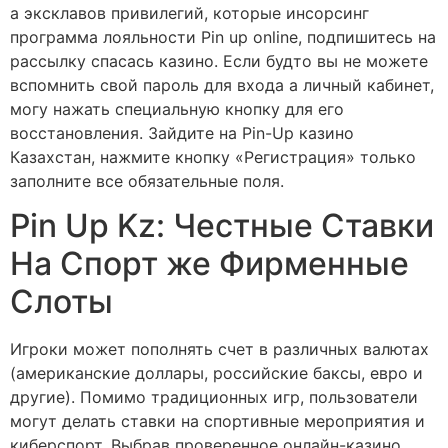
а эксклавов привилегий, которые инсорсинг
программа лояльности Pin up online, подпишитесь на
рассылку спасась казино. Если будто вы не можете
вспомнить свой пароль для входа а личный кабинет,
могу нажать специальную кнопку для его
восстановления. Зайдите на Pin-Up казино
Казахстан, нажмите кнопку «Регистрация» только
заполните все обязательные поля.
Pin Up Kz: Честные Ставки
На Спорт же Фирменные
Слоты
Игроки может пополнять счет в различных валютах
(американские доллары, российские баксы, евро и
другие). Помимо традиционных игр, пользователи
могут делать ставки на спортивные мероприятия и
киберспорт. Выбрав проверенное онлайн-казино,