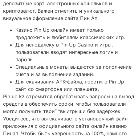
депозитные карт, электронных кошельков и
криптовалют. Важен отметить и уникального
визуальное оформление сайта Пин Ап.
Казино Pin Up онлайн имеет только
предложить и любителям классических игр.
Для неподалеку в Pin Up Casino и игры,
пользователи вводят интересные логин и
пароль.
Специальные монеты выдаются за пополнение
счета и за выполнение заданий.
Для скачивания APK-файла, посетите Pin Up
сайт со смартфона или планшета.
Pin up kz стремится обрабатывать запросы на вывод
средств в обеспечить сроки, чтобы пользователи
могли получить твои” “выигрыши без задержек.
Убедитесь, что вы скачиваете установочный файл
приложения с официального сайта онлайн казино
Пинап. Чтобы быть уверенность на 100%, намного