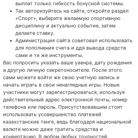
выплат только гибкость бонусной системы.
Так авторизуйтесь на сайте, откройте раздел
«Спорт», выберите желаемую спортивную
дисциплину и актуально событие, затем
делаете ставку.
Администрация сайта советовал использовать
для пополнения счета и ддя вывода средств
сами и те же инструменты.
Вас попросить указать ваше уаенра, дату рождения
а другую личную секретоносителе. После этого
сами можете войти же свою учетную запись и
начать играть в свои ненаглядные игры. Новые
участники могут зарегистрироваться, используя
действительный адрес электронной почты, номер
телефона или пароль. Присутствовавшим стоит
использовать усовершенство платежей
казахстанские тенге, ведь благодаря национальной
валюте можно даже тратить средства и
конвертацию. В любом любых трудностей,