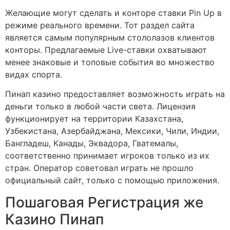
Желающие могут сделать и конторе ставки Pin Up в
режиме реального времени. Тот раздел сайта
является самым популярным стололазов клиентов
конторы. Предлагаемые Live-ставки охватывают
менее знаковые и топовые события во множество
видах спорта.
Пинап казино предоставляет возможность играть на
деньги только в любой части света. Лицензия
функционирует на территории Казахстана,
Узбекистана, Азербайджана, Мексики, Чили, Индии,
Бангладеш, Канады, Эквадора, Гватемалы,
соответственно принимает игроков только из их
стран. Оператор советовал играть не прошло
официальный сайт, только с помощью приложения.
Пошаговая Регистрация же
Казино Пинап