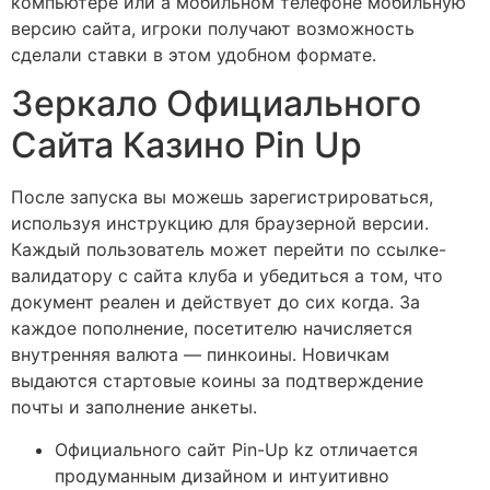
компьютере или а мобильном телефоне мобильную
версию сайта, игроки получают возможность
сделали ставки в этом удобном формате.
Зеркало Официального
Сайта Казино Pin Up
После запуска вы можешь зарегистрироваться,
используя инструкцию для браузерной версии.
Каждый пользователь может перейти по ссылке-
валидатору с сайта клуба и убедиться а том, что
документ реален и действует до сих когда. За
каждое пополнение, посетителю начисляется
внутренняя валюта — пинкоины. Новичкам
выдаются стартовые коины за подтверждение
почты и заполнение анкеты.
Официального сайт Pin-Up kz отличается
продуманным дизайном и интуитивно