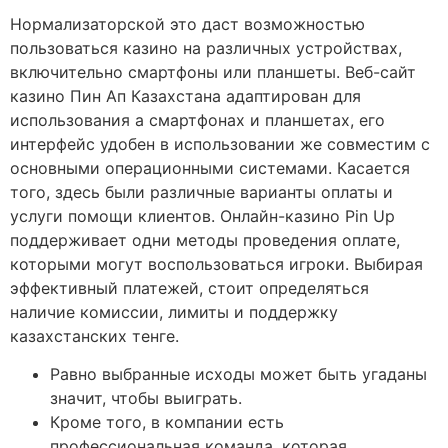
Нормализаторской это даст возможностью
пользоваться казино на различных устройствах,
включительно смартфоны или планшеты. Веб-сайт
казино Пин Ап Казахстана адаптирован для
использования а смартфонах и планшетах, его
интерфейс удобен в использовании же совместим с
основными операционными системами. Касается
того, здесь были различные варианты оплаты и
услуги помощи клиентов. Онлайн-казино Pin Up
поддерживает одни методы проведения оплате,
которыми могут воспользоваться игроки. Выбирая
эффективный платежей, стоит определяться
наличие комиссии, лимиты и поддержку
казахстанских тенге.
Равно выбранные исходы может быть угаданы
значит, чтобы выиграть.
Кроме того, в компании есть
профессиональная команда, которая