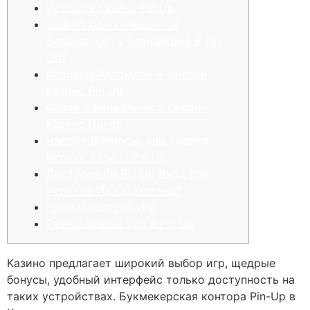
История Казино Pin Up
только Обеспечивается
Безопасность Транзакций В Pin
Up?
Игровые Автоматы В Онлайн
Казино Pin Up
Обзор Официального Онлайн
Казино Пинап
Частые Вопросы, они Задают
Игроки Казино Pin Up
Доступен Ли Pin Up Вход для
Игроков Из Казахстана?
Производители Игр
Разнообразие Игр в Pin Up
Казино предлагает широкий выбор игр, щедрые
бонусы, удобный интерфейс только доступность на
таких устройствах. Букмекерская контора Pin-Up в