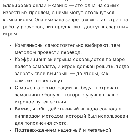
Блокировка онлайн-казино — это одна из самых
известных проблем, с ними могут столкнуться
компаньоны. Она вызвана запретом многих стран на
работу ресурсов, них предлагают доступ к азартным
играм.
Компаньоны самостоятельно выбирают, тем
методом провести перевод.
Коэффициент выигрыша сокращается по мере
полета самолета, и игрок должен решить, тогда
забрать свой выигрыш — до чтобы, как
самолет перестанут.
С момента регистрации вы будут встречать
заманчивые бонусы, которые улучшат ваше
игровое путешествия.
Важно, чтобы действенный вывода совпадал
пиппардом методом, который был использован
для пополнения счета.
Подтверждением надежный и легальной