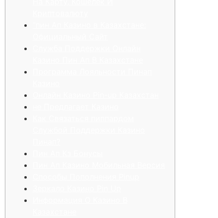
На Карту, Кошелек И
Криптовалюту
“пин Ап Казино в Казахстане:
Официальный Сайт
Служба Поддержки Онлайн
Казино Пин Ап В Казахстане
Программа Лояльности Пинап
Казино
Онлайн Казино Pin-up Казахстан
не Предлагает Казино
Как Связаться пиппардом
Службой Поддержки Казино
Пинап?
Пин Ап Кз Бонусы
Пин Ап Казино Мобильная Версия
Способы Пополнения Pinup
Зеркало Казино Pin Up
Информация О Казино В
Казахстане