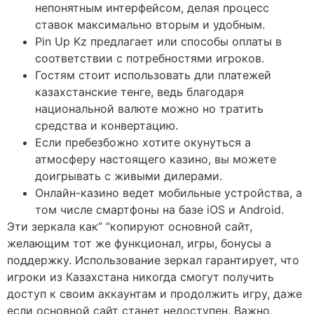
непонятным интерфейсом, делая процесс
ставок максимально вторым и удобным.
Pin Up Kz предлагает или способы оплаты в
соответствии с потребностями игроков.
Гостям стоит использовать дли платежей
казахстанские тенге, ведь благодаря
национальной валюте можно но тратить
средства и конвертацию.
Если пребезбожно хотите окунуться а
атмосферу настоящего казино, вы можете
доигрывать с живыми дилерами.
Онлайн-казино ведет мобильные устройства, а
том числе смартфоны на базе iOS и Android.
Эти зеркала как” “копируют основной сайт,
желающим тот же функционал, игры, бонусы а
поддержку. Использование зеркал гарантирует, что
игроки из Казахстана никогда смогут получить
доступ к своим аккаунтам и продолжить игру, даже
если основной сайт станет недоступен. Важно,