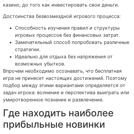
казино, до того как инвестировать свои деньги.
Достоинства безвозмездной игрового процесса:
Способность изучения правил и структуры
игровых процессов без финансовых затрат.
Замечательный способ попробовать различные
стратегии.
Идеально для отдыха без напряжения от
возможных убытков.
Впрочем необходимо осознавать, что бесплатная
игра не принесет настоящих достижений. Поэтому
подбор между этими вариантами определяется от
задач игрока: волнение и перспектива выиграть или
умиротворенное познание и развлечение.
Где находить наиболее
прибыльные новинки