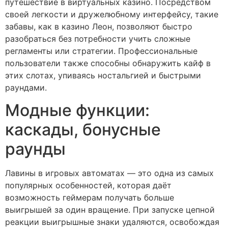
путешествие в виртуальных казино. Посредством
своей легкости и дружелюбному интерфейсу, такие
забавы, как в казино Леон, позволяют быстро
разобраться без потребности учить сложные
регламенты или стратегии. Профессиональные
пользователи также способны обнаружить кайф в
этих слотах, упиваясь ностальгией и быстрыми
раундами.
Модные функции:
каскады, бонусные
раунды
Лавины в игровых автоматах — это одна из самых
популярных особенностей, которая даёт
возможность геймерам получать больше
выигрышей за один вращение. При запуске цепной
реакции выигрышные знаки удаляются, освобождая