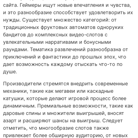
сайта. Геймеры ищут новые впечатления и чувства,
и это разнообразие способствует удовлетворить их
нужды. Существует множество категорий: от
традиционных фруктовых автоматов одноруких
бандитов до комплексных видео-слотов с
увлекательными нарративами и бонусными
раундами. Тематика развлечений разнообразна от
приключений и фантастики до прошлых эпох, что
дает возможность каждому отыскать что-то по
душе.
Производители стремятся внедрить современные
механики, такие как мегавеи или каскадные
катушки, которые делают игровой процесс более
динамичным. Премиальные возможности, такие как
даровые спины и множители выигрышей, вносят
азарт и расширяют шансы на выигрыш. Следует
отметить, что многообразие слотов также
привлекает более обширную аудиторию, от новых