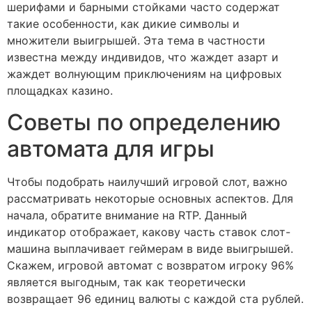
шерифами и барными стойками часто содержат
такие особенности, как дикие символы и
множители выигрышей. Эта тема в частности
известна между индивидов, что жаждет азарт и
жаждет волнующим приключениям на цифровых
площадках казино.
Советы по определению
автомата для игры
Чтобы подобрать наилучший игровой слот, важно
рассматривать некоторые основных аспектов. Для
начала, обратите внимание на RTP. Данный
индикатор отображает, какову часть ставок слот-
машина выплачивает геймерам в виде выигрышей.
Скажем, игровой автомат с возвратом игроку 96%
является выгодным, так как теоретически
возвращает 96 единиц валюты с каждой ста рублей.