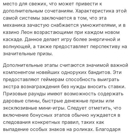
место для свежих, что может привести к
дополнительным сочетаниям. Характеристика этой
самой системы заключается в том, что эта
механика зачастую снабжается умножителями, и в
казино Леон возрастающими при каждом новом
каскаде. Данное делает игру более энергичной и
волнующей, а также предоставляет перспективу на
значительные призы.
Дополнительные этапы считаются значимой важной
компонентом новейших одноруких бандитов. Эти
предоставляют геймерам способность выиграть
экстра вознаграждения без нужды вносить ставки.
Призовые раунды имеют возможность содержать
даровые спины, быстрые денежные призы или
эксклюзивные мини-игры. Следует отметить, что
включение бонусных этапов обычно нуждается в
следования конкретных правил, таких как
выпадение особых знаков на роликах. Благодаря