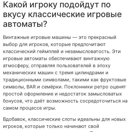
Какой игроку подойдут по
вкусу классические игровые
автоматы?
Винтажные игровые машины — это прекрасный
выбор для игроков, которые предпочитают
классический геймплей и незамысловатость. Эти
игровые автоматы обеспечивают винтажную
атмосферу, отправляя пользователей в эпоху
механических машин с тремя цилиндрами и
традиционными символами, такими как фруктовые
символы, BAR и семёрки. Поклонники ретро оценят
простой оформление и недостаток замысловатых
бонусов, что даёт возможность сосредоточиться на
самом процессе игры.
Вдобавок, классические слоты идеальны для новых
игроков, которые только начинают свой