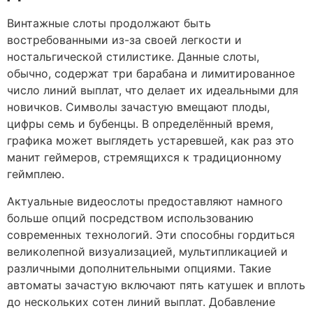
Винтажные слоты продолжают быть
востребованными из-за своей легкости и
ностальгической стилистике. Данные слоты,
обычно, содержат три барабана и лимитированное
число линий выплат, что делает их идеальными для
новичков. Символы зачастую вмещают плоды,
цифры семь и бубенцы. В определённый время,
графика может выглядеть устаревшей, как раз это
манит геймеров, стремящихся к традиционному
геймплею.
Актуальные видеослоты предоставляют намного
больше опций посредством использованию
современных технологий. Эти способны гордиться
великолепной визуализацией, мультипликацией и
различными дополнительными опциями. Такие
автоматы зачастую включают пять катушек и вплоть
до нескольких сотен линий выплат. Добавление