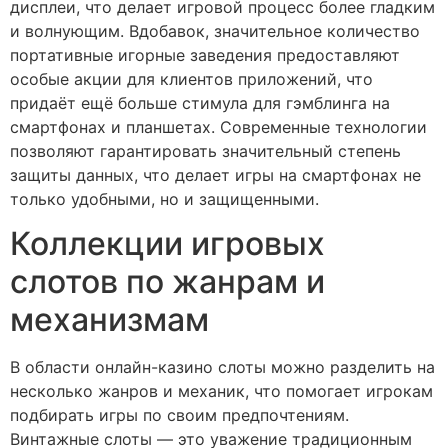
дисплеи, что делает игровой процесс более гладким
и волнующим. Вдобавок, значительное количество
портативные игорные заведения предоставляют
особые акции для клиентов приложений, что
придаёт ещё больше стимула для гэмблинга на
смартфонах и планшетах. Современные технологии
позволяют гарантировать значительный степень
защиты данных, что делает игры на смартфонах не
только удобными, но и защищенными.
Коллекции игровых
слотов по жанрам и
механизмам
В области онлайн-казино слоты можно разделить на
несколько жанров и механик, что помогает игрокам
подбирать игры по своим предпочтениям.
Винтажные слоты — это уважение традиционным