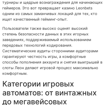
турниры и щедрые вознаграждения для начинающих
геймеров. Это вот превращает казино Leonbets
одним из самых заманчивых локаций для тех, кто
ищет качественный гейминг-опыт.
Пользователи также высоко оценят высокий
степень безопасности данных в этих игорных
заведениях, поддерживаемый использованием
передовых технологий кодирования.
Систематические аудиты сторонними аудиторами
гарантируют честность игры, а комфортные
способы пополнения аккаунта и снятия выигрышей в
слоты Леон делают игровой процесс максимально
комфортным.
Категории игровых
автоматов: от винтажных
до мегавейсовых