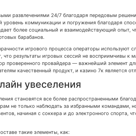
ыми развлечениями 24/7 благодаря передовым решения
й уровень коммуникации и погружения благодаря спос
здает более социальный и взаимодействующий опыт, чт
отовых барабанов.
зрачности игрового процесса операторы используют 
, что результаты игровых сессий не восприимчивы к 
ор проверенного провайдера — важнейший элемент для
телям качественный продукт, и казино 7к является от
нлайн увеселения
ления становятся все более распространенными благо
ам не только наблюдать за избранными командами, но
нтов, начиная с соккера и до электронного спорта, ч
ставе такие элементы, как: