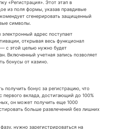
ку «Регистрация». Этот этап в
дое из поля формы, указав правдивые
 рекомендует сгенерировать защищенный
вые символы.
й электронный адрес поступает
тивации, открывая весь функционал
— с этой целью нужно будет
ан. Включенный учетная запись позволяет
ть бонусы от казино.
ь получить бонус за регистрацию, что
с первого вклада, достигающий до 100%
нных, он может получить еще 1000
естировать больше развлечений без лишних
фазу, нужно зарегистрироваться на