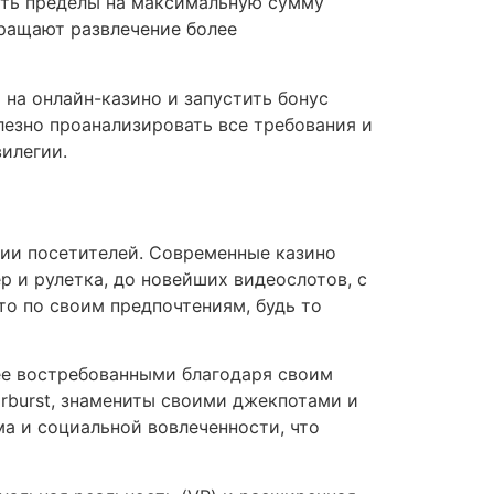
ыть пределы на максимальную сумму
ращают развлечение более
на онлайн-казино и запустить бонус
лезно проанализировать все требования и
илегии.
нии посетителей. Современные казино
р и рулетка, до новейших видеослотов, с
о по своим предпочтениям, будь то
ее востребованными благодаря своим
rburst, знамениты своими джекпотами и
а и социальной вовлеченности, что