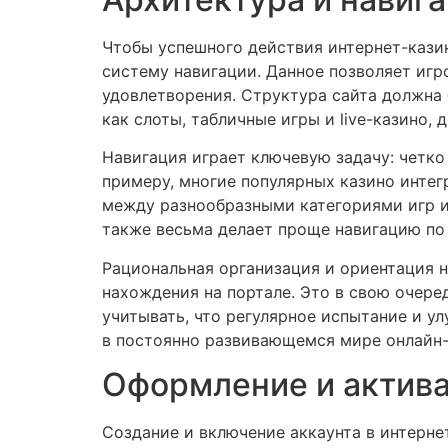
Чтобы успешного действия интернет-кази
систему навигации. Данное позволяет игр
удовлетворения. Структура сайта должна 
как слоты, табличные игры и live-казино,
Навигация играет ключевую задачу: четко
примеру, многие популярных казино инте
между разнообразными категориями игр ил
также весьма делает проще навигацию по 
Рациональная организация и ориентация 
нахождения на портале. Это в свою очере
учитывать, что регулярное испытание и 
в постоянно развивающемся мире онлайн-
Оформление и актива
Создание и включение аккаунта в интерне