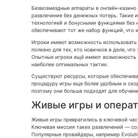
Безвозмездные аппараты в онлайн-казино 
развлечение без денежных потерь. Такие 
технологией и бонусными функциями без 
обеспечивают тот же набор функций, что 
Игроки имеют возможность использовать 
полезно для тех, кто новичков в деле, чт
Опытные игроки ещё имеют возможность 
наиболее оптимальных тактик.
Существуют ресурсы, которые обеспечива
процедуру игры еще более удобным и скор
поэтому они больше подходят для обучения
Живые игры и опера
Живые игры превратились в ключевой част
Ключевая миссия таких развлечений — со
Популярные провайдеры, например Evoluti