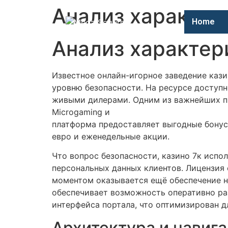
Анализ характер
Home
Анализ характер
Известное онлайн-игорное заведение каз
уровню безопасности. На ресурсе доступн
живыми дилерами. Одним из важнейших п
Microgaming и
7k casino зеркало на сегодн
платформа предоставляет выгодные бонусы
евро и еженедельные акции.
Что вопрос безопасности, казино 7к исп
персональных данных клиентов. Лицензия
моментом оказывается ещё обеспечение не
обеспечивает возможность оперативно ра
интерфейса портала, что оптимизирован д
Архитектура и навига