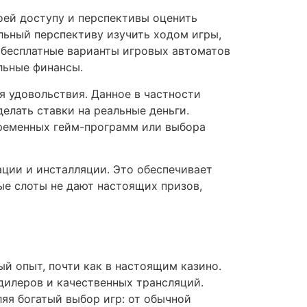
оей доступу и перспективы оценить
льный перспективу изучить ходом игры,
 бесплатные варианты игровых автоматов
льные финансы.
 удовольствия. Данное в частности
делать ставки на реальные деньги.
ременных гейм-программ или выбора
ции и инсталляции. Это обеспечивает
ые слоты не дают настоящих призов,
й опыт, почти как в настоящим казино.
дилеров и качественных трансляций.
ляя богатый выбор игр: от обычной