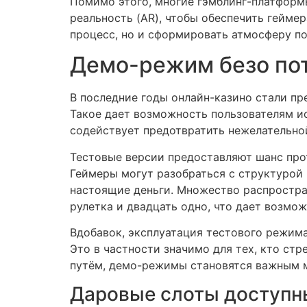
Помимо этого, многие гэмблинг-платформы
реальность (AR), чтобы обеспечить гейме
процесс, но и сформировать атмосферу по
Демо-режим безо пот
В последние годы онлайн-казино стали пр
Такое дает возможность пользователям ис
содействует предотвратить нежелательной
Тестовые версии предоставляют шанс про
Геймеры могут разобраться с структурой 
настоящие деньги. Множество распростра
рулетка и двадцать одно, что дает возмож
Вдобавок, эксплуатация тестового режима
Это в частности значимо для тех, кто с
путём, демо-режимы становятся важным м
Даровые слоты доступн