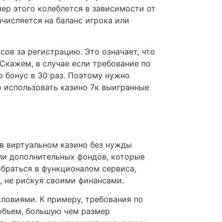
ер этого колеблется в зависимости от
ачисляется на баланс игрока или
ов за регистрацию. Это означает, что
 Скажем, в случае если требование по
 бонус в 30 раз. Поэтому нужно
 использовать казино 7к выигранные
в виртуальном казино без нужды
ли дополнительных фондов, которые
обраться в функционалом сервиса,
, не рискуя своими финансами.
ловиями. К примеру, требования по
 объем, большую чем размер