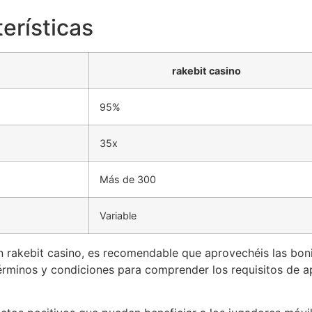
erísticas
rakebit casino
95%
35x
Más de 300
Variable
rakebit casino, es recomendable que aprovechéis las bonif
érminos y condiciones para comprender los requisitos de a