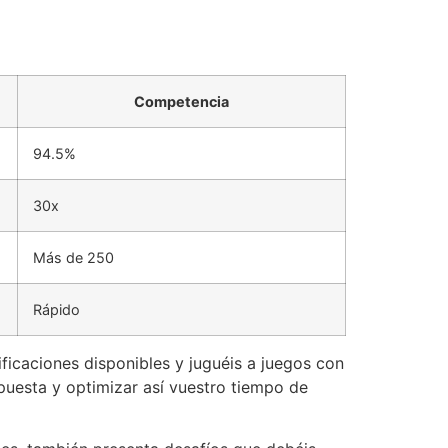
Competencia
94.5%
30x
Más de 250
Rápido
icaciones disponibles y juguéis a juegos con
puesta y optimizar así vuestro tiempo de