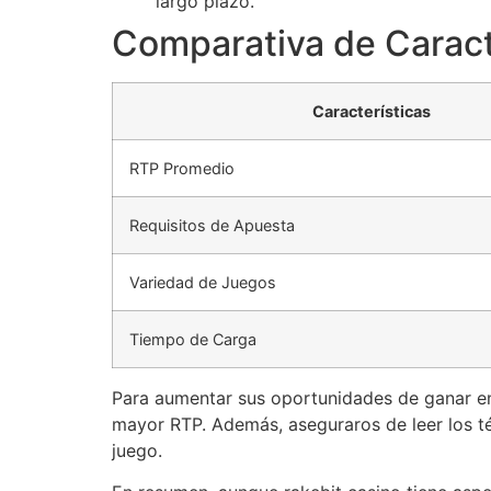
largo plazo.
Comparativa de Caract
Características
RTP Promedio
Requisitos de Apuesta
Variedad de Juegos
Tiempo de Carga
Para aumentar sus oportunidades de ganar en 
mayor RTP. Además, aseguraros de leer los t
juego.