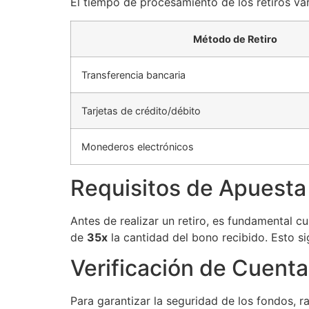
El tiempo de procesamiento de los retiros va
Método de Retiro
Transferencia bancaria
Tarjetas de crédito/débito
Monederos electrónicos
Requisitos de Apuesta
Antes de realizar un retiro, es fundamental c
de
35x
la cantidad del bono recibido. Esto si
Verificación de Cuenta
Para garantizar la seguridad de los fondos, r