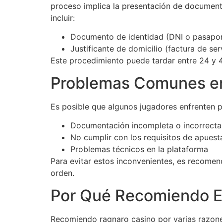
proceso implica la presentación de documento
incluir:
Documento de identidad (DNI o pasapo
Justificante de domicilio (factura de ser
Este procedimiento puede tardar entre 24 y 
Problemas Comunes en
Es posible que algunos jugadores enfrenten p
Documentación incompleta o incorrecta
No cumplir con los requisitos de apuest
Problemas técnicos en la plataforma
Para evitar estos inconvenientes, es recome
orden.
Por Qué Recomiendo E
Recomiendo ragnaro casino por varias razone