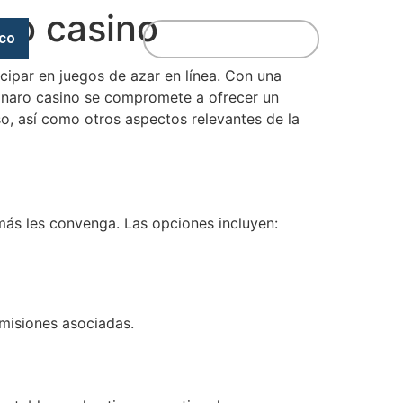
ro casino
co
FAÇA SUA COTAÇÃO
cipar en juegos de azar en línea. Con una
gnaro casino se compromete a ofrecer un
o, así como otros aspectos relevantes de la
 más les convenga. Las opciones incluyen:
misiones asociadas.