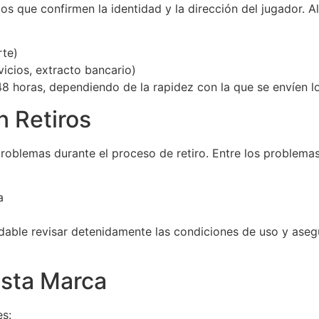
s que confirmen la identidad y la dirección del jugador. 
rte)
vicios, extracto bancario)
48 horas, dependiendo de la rapidez con la que se envíen 
 Retiros
roblemas durante el proceso de retiro. Entre los problema
a
ndable revisar detenidamente las condiciones de uso y ase
sta Marca
s: