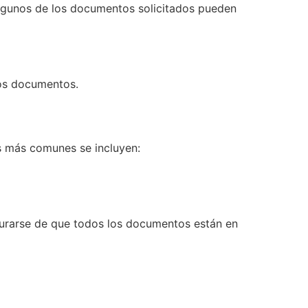
Algunos de los documentos solicitados pueden
los documentos.
s más comunes se incluyen:
gurarse de que todos los documentos están en