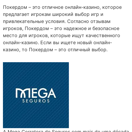
Покердом – это отличное онлайн-казино, которое
предлагает игрокам широкий выбор игр и
привлекательные условия. Согласно отзывам
игроков, Покердом – это надежное и безопасное
место для игроков, которые ищут качественного
онлайн-казино. Если вы ищете новый онлайн-
казино, то Покердом – это отличный выбор.
A Mega Corretora de Seguros com mais de uma década