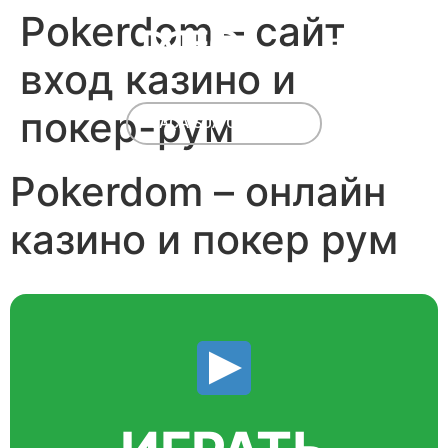
Pokerdom – сайт
вход казино и
покер-рум
FAÇA SUA COTAÇÃO
Pokerdom – онлайн
казино и покер рум