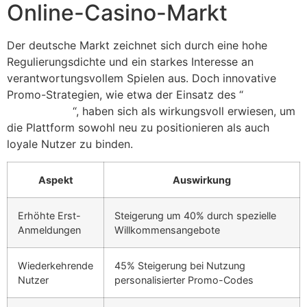
Online-Casino-Markt
Der deutsche Markt zeichnet sich durch eine hohe
Regulierungsdichte und ein starkes Interesse an
verantwortungsvollem Spielen aus. Doch innovative
Promo-Strategien, wie etwa der Einsatz des “
Spinmills
Promo Code
“, haben sich als wirkungsvoll erwiesen, um
die Plattform sowohl neu zu positionieren als auch
loyale Nutzer zu binden.
Aspekt
Auswirkung
Erhöhte Erst-
Steigerung um 40% durch spezielle
Anmeldungen
Willkommensangebote
Wiederkehrende
45% Steigerung bei Nutzung
Nutzer
personalisierter Promo-Codes