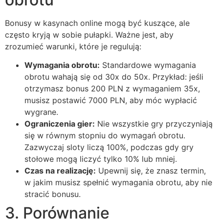
Bonusy w kasynach online mogą być kuszące, ale
często kryją w sobie pułapki. Ważne jest, aby
zrozumieć warunki, które je regulują:
Wymagania obrotu:
Standardowe wymagania
obrotu wahają się od 30x do 50x. Przykład: jeśli
otrzymasz bonus 200 PLN z wymaganiem 35x,
musisz postawić 7000 PLN, aby móc wypłacić
wygrane.
Ograniczenia gier:
Nie wszystkie gry przyczyniają
się w równym stopniu do wymagań obrotu.
Zazwyczaj sloty liczą 100%, podczas gdy gry
stołowe mogą liczyć tylko 10% lub mniej.
Czas na realizację:
Upewnij się, że znasz termin,
w jakim musisz spełnić wymagania obrotu, aby nie
stracić bonusu.
3. Porównanie