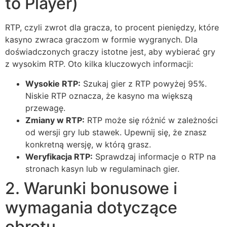
to Player)
RTP, czyli zwrot dla gracza, to procent pieniędzy, które
kasyno zwraca graczom w formie wygranych. Dla
doświadczonych graczy istotne jest, aby wybierać gry
z wysokim RTP. Oto kilka kluczowych informacji:
Wysokie RTP:
Szukaj gier z RTP powyżej 95%.
Niskie RTP oznacza, że kasyno ma większą
przewagę.
Zmiany w RTP:
RTP może się różnić w zależności
od wersji gry lub stawek. Upewnij się, że znasz
konkretną wersję, w którą grasz.
Weryfikacja RTP:
Sprawdzaj informacje o RTP na
stronach kasyn lub w regulaminach gier.
2. Warunki bonusowe i
wymagania dotyczące
obrotu