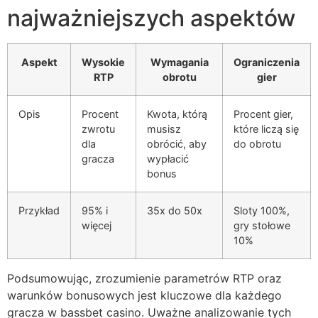
najważniejszych aspektów
Aspekt
Wysokie
Wymagania
Ograniczenia
RTP
obrotu
gier
Opis
Procent
Kwota, którą
Procent gier,
zwrotu
musisz
które liczą się
dla
obrócić, aby
do obrotu
gracza
wypłacić
bonus
Przykład
95% i
35x do 50x
Sloty 100%,
więcej
gry stołowe
10%
Podsumowując, zrozumienie parametrów RTP oraz
warunków bonusowych jest kluczowe dla każdego
gracza w bassbet casino. Uważne analizowanie tych