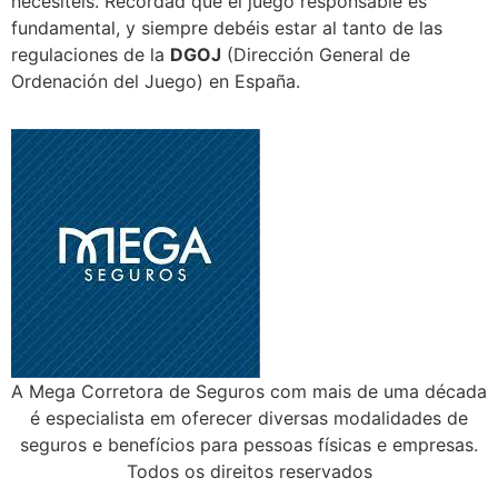
necesitéis. Recordad que el juego responsable es
fundamental, y siempre debéis estar al tanto de las
regulaciones de la
DGOJ
(Dirección General de
Ordenación del Juego) en España.
A Mega Corretora de Seguros com mais de uma década
é especialista em oferecer diversas modalidades de
seguros e benefícios para pessoas físicas e empresas.
Todos os direitos reservados