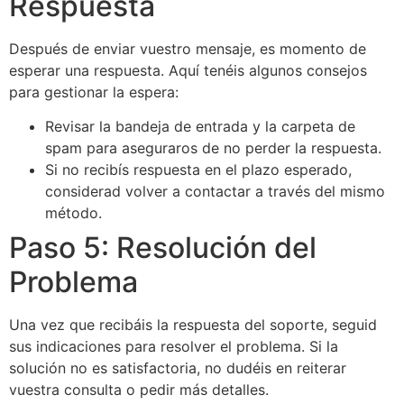
Respuesta
Después de enviar vuestro mensaje, es momento de
esperar una respuesta. Aquí tenéis algunos consejos
para gestionar la espera:
Revisar la bandeja de entrada y la carpeta de
spam para aseguraros de no perder la respuesta.
Si no recibís respuesta en el plazo esperado,
considerad volver a contactar a través del mismo
método.
Paso 5: Resolución del
Problema
Una vez que recibáis la respuesta del soporte, seguid
sus indicaciones para resolver el problema. Si la
solución no es satisfactoria, no dudéis en reiterar
vuestra consulta o pedir más detalles.