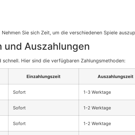
 Nehmen Sie sich Zeit, um die verschiedenen Spiele auszupr
en und Auszahlungen
nd schnell. Hier sind die verfügbaren Zahlungsmethoden:
Einzahlungszeit
Auszahlungszeit
Sofort
1-3 Werktage
Sofort
1-2 Werktage
Sofort
1-2 Werktage