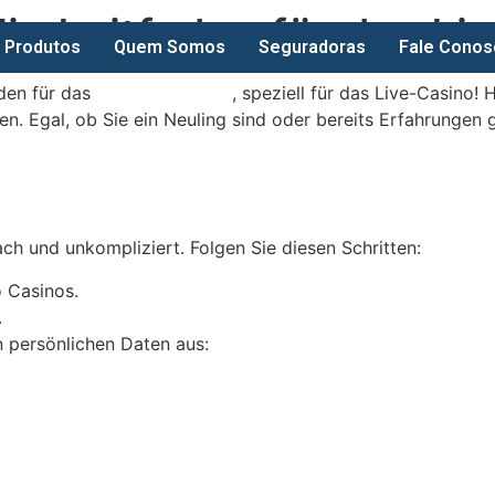
Ein Leitfaden für das L
Produtos
Quem Somos
Seguradoras
Fale Conos
den für das
retrozino casino
, speziell für das Live-Casino! 
hen. Egal, ob Sie ein Neuling sind oder bereits Erfahrungen
g
ach und unkompliziert. Folgen Sie diesen Schritten:
o Casinos.
.
n persönlichen Daten aus: