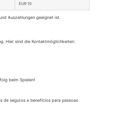
EUR 10
 und Auszahlungen geeignet ist.
g. Hier sind die Kontaktmöglichkeiten:
rfolg beim Spielen!
s de seguros e benefícios para pessoas