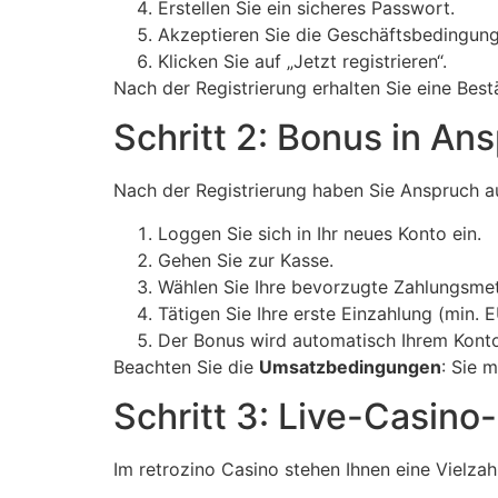
Erstellen Sie ein sicheres Passwort.
Akzeptieren Sie die Geschäftsbedingunge
Klicken Sie auf „Jetzt registrieren“.
Nach der Registrierung erhalten Sie eine Best
Schritt 2: Bonus in A
Nach der Registrierung haben Sie Anspruch a
Loggen Sie sich in Ihr neues Konto ein.
Gehen Sie zur Kasse.
Wählen Sie Ihre bevorzugte Zahlungsme
Tätigen Sie Ihre erste Einzahlung (min. E
Der Bonus wird automatisch Ihrem Konto
Beachten Sie die
Umsatzbedingungen
: Sie 
Schritt 3: Live-Casino
Im retrozino Casino stehen Ihnen eine Vielzah