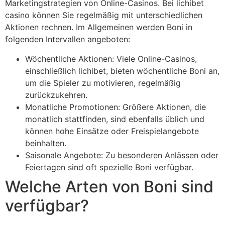
Marketingstrategien von Online-Casinos. Bei lichibet
casino können Sie regelmäßig mit unterschiedlichen
Aktionen rechnen. Im Allgemeinen werden Boni in
folgenden Intervallen angeboten:
Wöchentliche Aktionen: Viele Online-Casinos,
einschließlich lichibet, bieten wöchentliche Boni an,
um die Spieler zu motivieren, regelmäßig
zurückzukehren.
Monatliche Promotionen: Größere Aktionen, die
monatlich stattfinden, sind ebenfalls üblich und
können hohe Einsätze oder Freispielangebote
beinhalten.
Saisonale Angebote: Zu besonderen Anlässen oder
Feiertagen sind oft spezielle Boni verfügbar.
Welche Arten von Boni sind
verfügbar?