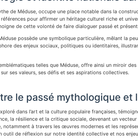
ythe de Méduse, occupe une place notable dans la constructi
 références pour affirmer un héritage culturel riche et univ
oigne de cette volonté de faire dialoguer passé et présent
éduse possède une symbolique particulière, mêlant la peur
ore des enjeux sociaux, politiques ou identitaires, illustran
emblématiques telles que Méduse, offre ainsi un miroir des 
sur ses valeurs, ses défis et ses aspirations collectives.
ntre le passé mythologique et
exploré dans l’art et la culture populaire françaises, témoi
sance, la résilience et la critique sociale, devenant un vecteu
 notamment à travers les œuvres modernes et les représe
til de réflexion sur notre identité collective et nos enje