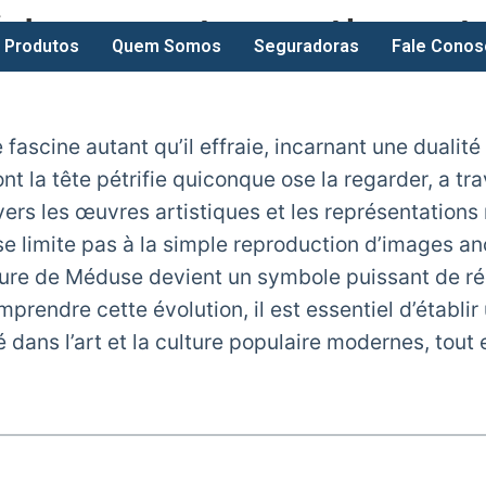
éduse : entre mythes e
Produtos
Quem Somos
Seguradoras
Fale Conos
fascine autant qu’il effraie, incarnant une dualité
 la tête pétrifie quiconque ose la regarder, a tra
ravers les œuvres artistiques et les représentatio
 limite pas à la simple reproduction d’images anci
re de Méduse devient un symbole puissant de résil
prendre cette évolution, il est essentiel d’établir
é dans l’art et la culture populaire modernes, tou