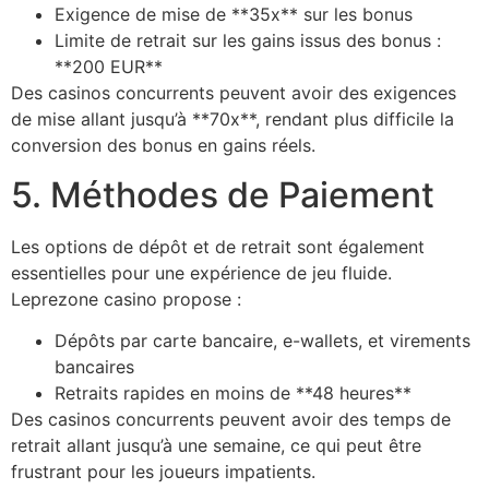
Exigence de mise de **35x** sur les bonus
Limite de retrait sur les gains issus des bonus :
**200 EUR**
Des casinos concurrents peuvent avoir des exigences
de mise allant jusqu’à **70x**, rendant plus difficile la
conversion des bonus en gains réels.
5. Méthodes de Paiement
Les options de dépôt et de retrait sont également
essentielles pour une expérience de jeu fluide.
Leprezone casino propose :
Dépôts par carte bancaire, e-wallets, et virements
bancaires
Retraits rapides en moins de **48 heures**
Des casinos concurrents peuvent avoir des temps de
retrait allant jusqu’à une semaine, ce qui peut être
frustrant pour les joueurs impatients.