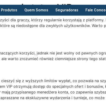
zynosi status VIP w rag
Produtos
Quem Somos
Seguradoras
Fale Conos
rzyści dla graczy, którzy regularnie korzystają z platfor
które są niedostępne dla zwykłych użytkowników. Warto prz
naczących korzyści, jednak nie jest wolny od pewnych ogran
 ale warto zrozumieć również ciemniejsze strony tego stat
 cieszyć się z wyższych limitów wypłat, co pozwala na szy
sem VIP otrzymują dostęp do specjalnych ofert i bonusów, k
P mają przypisanego menedżera konta, co zapewnia szybszą
 zapraszane na ekskluzywne wydarzenia i turnieje, co moż