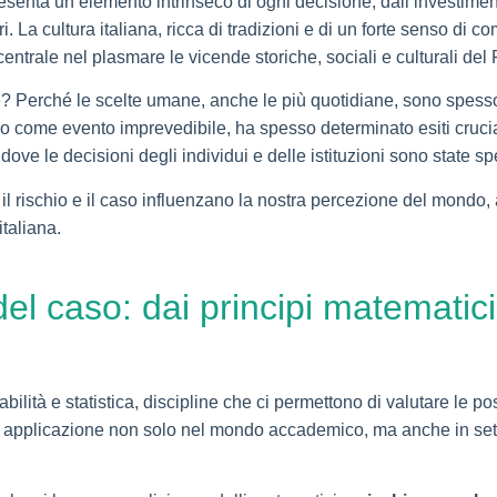
ppresenta un elemento intrinseco di ogni decisione, dall’investime
i. La cultura italiana, ricca di tradizioni e di un forte senso di
 centrale nel plasmare le vicende storiche, sociali e culturali del
 Perché le scelte umane, anche le più quotidiane, sono spesso inf
nteso come evento imprevedibile, ha spesso determinato esiti cruc
 dove le decisioni degli individui e delle istituzioni sono state 
 il rischio e il caso influenzano la nostra percezione del mondo, 
italiana.
del caso: dai principi matematici
abilità e statistica, discipline che ci permettono di valutare le po
vato applicazione non solo nel mondo accademico, ma anche in se