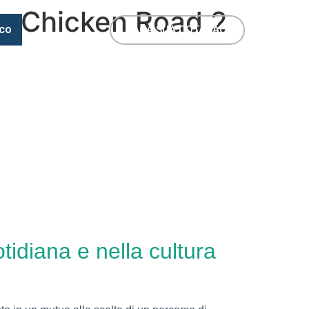
o e Chicken Road 2
co
FAÇA SUA COTAÇÃO
otidiana e nella cultura