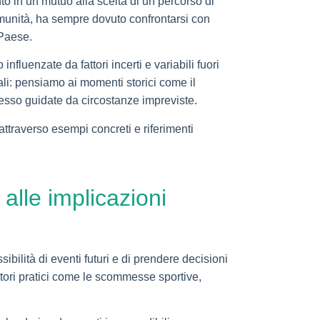
nto in un mutuo alla scelta di un percorso di
 comunità, ha sempre dovuto confrontarsi con
 Paese.
luenzate da fattori incerti e variabili fuori
iali: pensiamo ai momenti storici come il
spesso guidate da circostanze impreviste.
attraverso esempi concreti e riferimenti
 alle implicazioni
ssibilità di eventi futuri e di prendere decisioni
ttori pratici come le scommesse sportive,