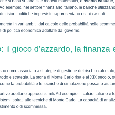
 che si basa su analisi e modelli matematici, e
rischio casuale
,
 Ad esempio, nel settore finanziario italiano, le banche utilizzano 
decisioni politiche impreviste rappresentano rischi casuali.
creta in vari ambiti: dal calcolo delle probabilità nelle scommes
gie di politica economica adottate dal governo.
 il gioco d’azzardo, la finanza 
l suo nome associato a strategie di gestione del rischio calcol
todo e strategia. La storia di Monte Carlo risale al XIX secolo,
 come la probabilità e le tecniche di simulazione possano aiuta
portive adottano approcci simili. Ad esempio, il calcio italiano 
 sistemi ispirati alle tecniche di Monte Carlo. La capacità di anal
nvestimento o di scommessa.