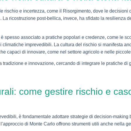
nde rischio e incertezza, come il Risorgimento, dove le decisioni 
 La ricostruzione post-bellica, invece, ha sfidato la resilienza
chio è spesso associato a pratiche popolari e credenze, come le sc
i climatiche imprevedibili. La cultura del rischio si manifesta an
he capaci di innovare, come nel settore agricolo e nelle piccol
o tra tradizione e innovazione, cercando di integrare le pratiche d
urali: come gestire rischio e cas
evedibili, è fondamentale adottare strategie di decision-making b
’approccio di Monte Carlo offrono strumenti utili anche nella ges